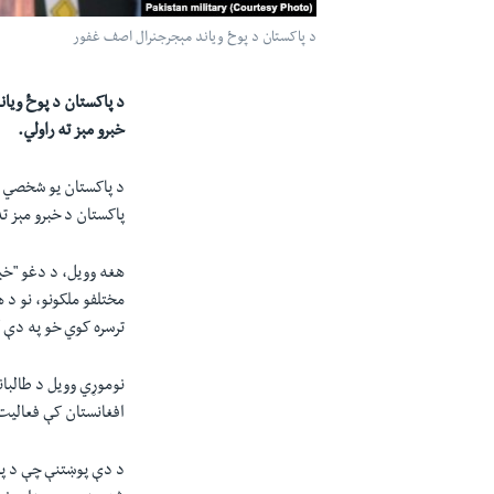
د پاکستان د پوځ وياند مېجرجنرال اصف غفور
د پاکستان د پوځ ويان
خبرو مېز ته راولي.
د پاکستان يو شخصي ټي
پاکستان د خبرو مېز ته
هغه وويل، د دغو "خبر
مختلفو ملکونو، نو د
ترسره کوي خو په دې ک
نوموړي وويل د طالبان
افغانستان کې فعاليت 
د دې پوښتنې چې د پاک