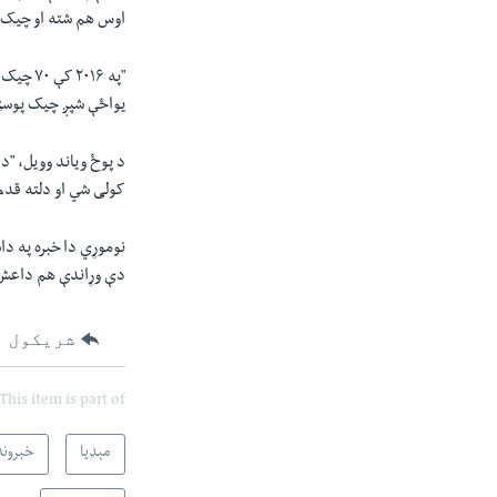
اوس هم شته او چيک 
"په ۱۶
يواځې شپږ چيک پوسټو
د پوځ وياند وويل، "
کولی شي او دلته قدم
نوموړي دا خبره په دا
دې وړاندې هم داعش د
شریکول
This item is part of
مېډیا
خبرونه