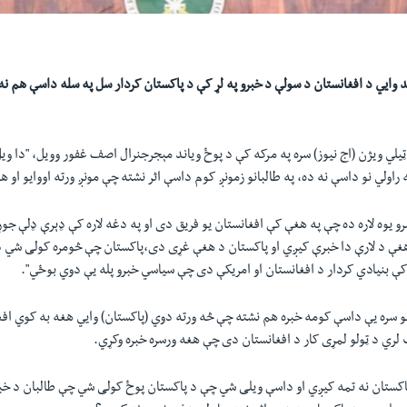
د وايي د افغانستان د سولې د خبرو په لړ کې د پاکستان کردار سل په سله داسې هم ن
لي ويژن (اج نيوز) سره په مرکه کې د پوځ وياند مېجرجنرال اصف غفور وويل، "دا وي
 راولي نو داسې نه ده، په طالبانو زمونږ کوم داسې اثر نشته چې مونږ ورته اووايو او 
و يوه لاره ده چې په هغې کې افغانستان يو فريق دی او په دغه لاره کې ډېرې ډلې ج
 هغې د لارې دا خبرې کيږي او پاکستان د هغې غړی دی،پاکستان چې څومره کولی شي د
ې بنيادي کردار د افغانستان او امريکې دی چې سياسي خبرو پله يې دوي بوځي".
و سره یې داسې کومه خبره هم نشته چې څه ورته دوي (پاکستان) وايي هغه به کوي افغ
لري د ټولو لمړی کار د افغانستان دی چې هغه ورسره خبره وکړي.
ستان نه تمه کيږي او داسې ویلی شي چې د پاکستان پوځ کولی شي چې طالبان د خبرو 