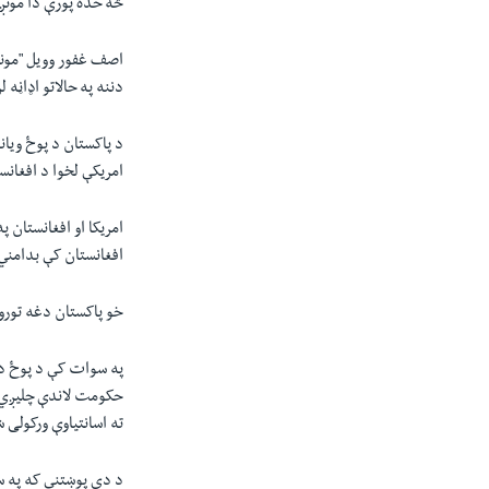
څه حده پورې دا مونږ 
اصف غفور وويل "مونږ ک
دننه په حالاتو اډاڼ
د پاکستان د پوځ ویان
امريکې لخوا د افغان
امريکا او افغانستان 
افغانستان کې بدامني
خو پاکستان دغه تورون
په سوات کې د پوځ د ب
حکومت لاندې چليږي ا
ته اسانتياوې ورکولی 
د دې پوښتنې که په س