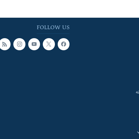
FOLLOW US
ه
ې