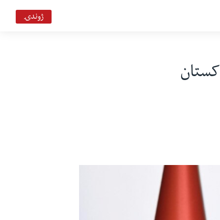
ژوندۍ
اکستان