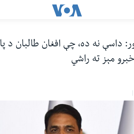
 داسې نه ده، چې افغان طالبان د پ
خبرو مېز ته راشي