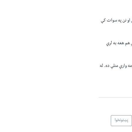
وي او نن په سوات کې
 هم هغه به لرې
ه واري منلې ده. له
پښتونخوا