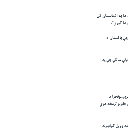
 دا په افغانستان کې
دا ګوري".
 چې پاکستان د
ډلې ساتلي چې په
رپښتونخوا د
 حقونو ترمخه دوي
ه وویل ګواښونه