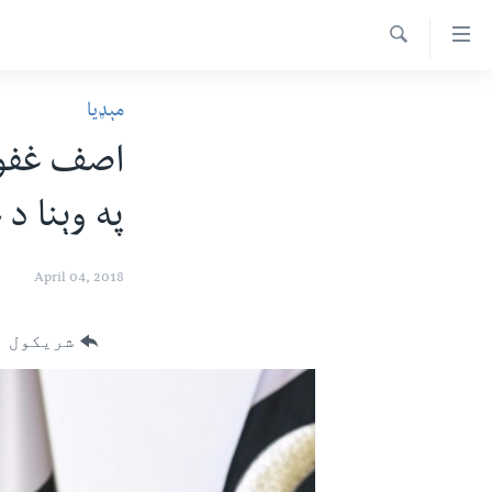
اس
سیدونکی
Search
ینک
کور پاڼه
مېډیا
لته
د سېمې خبرونه
ه
اصف غفور:
ړاندې
پاکستان
پښتونخوا
رکزي
په وېنا د 
ټاکنې
بلوچستان
ُزیاتو
امریکا
ه
April 04, 2018
اوړئ
نړۍ
لته
افغانستان
شریکول
ه
خکې
داعش او تندروي
رکزي
ټې وي
ټون
ه
دروغ ریښتیا
اوړئ