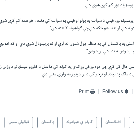
پوسټونه ډېر کم کړی شوي دي.
۲۰ کې ۷۰ چيک پوسټونه وو،ځينې د سوات په پولو اوځينې په سوات کې دننه ، خو هغه کم کړی ش
نه دي او هغه هم ځکه دي چې ګواښونه لا شته دی".
داعش په پاکستان کې په منظم ډول شتون نه لري او نه پرېښودل شوي دي او که څه وي
 اېښودو ته به نشي پرېښودی".
سې حال کې کړې چې دوه ورځې وړاندې په کوټه کې داعش د څلورو عيسايانو د وژنې زم
 ملک په بېلابیلو برخو کې د بريدونو زمه وارۍ منلي دي.
Print
Follow us
افغانستان
ګاونډ ي هېوادونه
پاکستان
قبائیلې سېمې