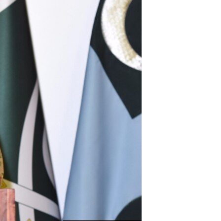
اداریه
لته
ه
خکې
رکزي
ټون
ه
اوړئ