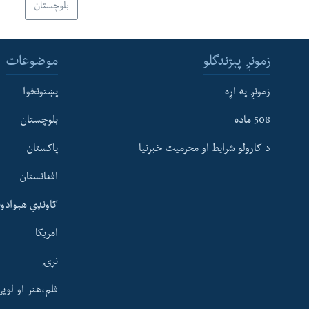
بلوچستان
زمونږ پېژندگلو
موضوعات
زمونږ په اړه
پښتونخوا
508 ماده
بلوچستان
د کارولو شرایط او محرمیت خبرتیا
پاکستان
افغانستان
ګاونډي هېوادون
امریکا
نړۍ
فلم،هنر او لوی
Learning English