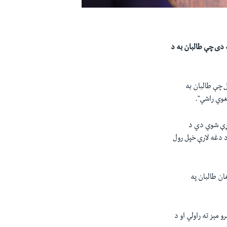
ه دی چې طالبان به د
ل چې طالبان به
هغوي راشي".
وړې شوي دي د
 دغه لارې خپل رول
ان طالبان په
مېز ته راولي او د