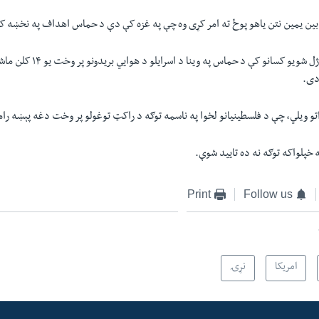
 بین یمین نتن یاهو پوځ ته امر کړی وه چې په غزه کې دې د حماس اهداف په نخښه ک
فلسطین لوري ته په وژل شویو کسانو ک
دی.
اتو ویلي، چې د فلسطینیانو لخوا په ناسمه توګه د راکټ توغولو پر وخت دغه پېښه را
 خپلواکه توګه نه ده تایید شوې.
Print
Follow us
امریکا
نړۍ