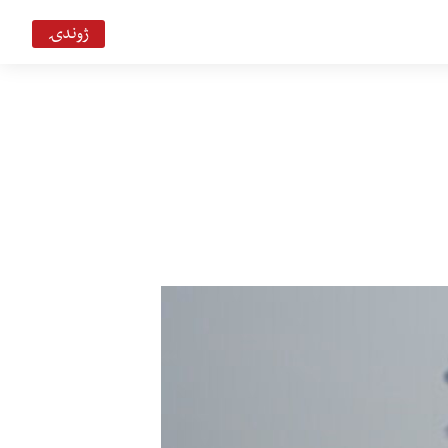
ژوندۍ
هېلو وي او اې ډیوه ریډیو
Deewa
هېلو وي او اې په ټي وي
VOA Deewa TV