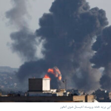
 هوايي برید څخه وروسته اخېستل شوی انځور