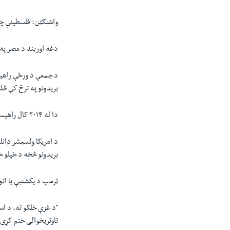
واشنګټن: فلسطیني چار
دغه اوربند د مصر په 
د جمعې د ورځې راهیسې 
بریدونو په ترڅ کې څلور اسرایلیان ا
دا له ۲۰۱۴ کال راهیسې په شریکه پوله باندې د لومړنیو ملکي اسرایلیانو د وژنې پېښه ګڼل کېږي.
د امریکا ولسمشر ډانل
بریدونو څخه د خپلو خ
ټرمپ د یکشنبې یا اتو
"د غزې خلکو ته، د اسر
تاوتریخوالی ختم کړی 