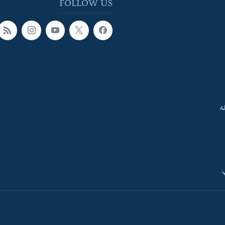
FOLLOW US
ه
ې