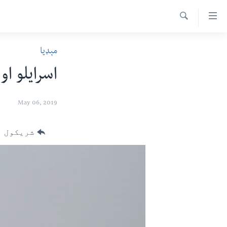
اس
سیدونکی
Search
ینک
کور پاڼه
مېډیا
لته
د سېمې خبرونه
ه
اسرایلو او
ړاندې
پاکستان
پښتونخوا
رکزي
ټاکنې
بلوچستان
May 06, 2019
ُزیاتو
امریکا
ه
شریکول
اوړئ
نړۍ
لته
افغانستان
ه
خکې
داعش او تندروي
رکزي
ټې وي
ټون
ه
دروغ ریښتیا
اوړئ