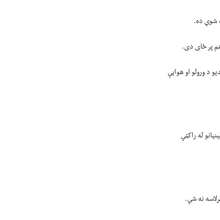
ه شوې ده.
هم پر ځای دی.
یو د ورولو او هوايي
یانو له راکټي
رلاسه نه شي.