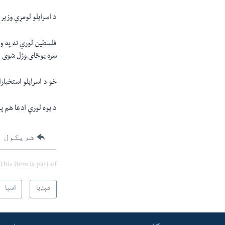
د اسرایلو لومړي وزیر
سره یوځای وژل شوی 
خو د اسرایلو استخبار
د یوه لوري ادعا هم په
شریکول
This item is part of
مېډیا
اسیا