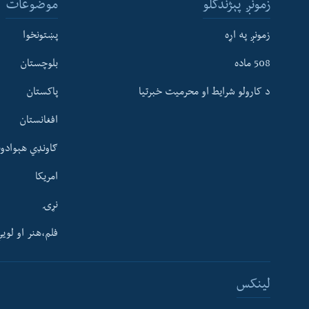
زمونږ پېژندگلو
موضوعات
زمونږ په اړه
پښتونخوا
508 ماده
بلوچستان
د کارولو شرایط او محرمیت خبرتیا
پاکستان
افغانستان
ګاونډي هېوادون
امریکا
نړۍ
فلم،هنر او لوی
Learning English
لینکس
FOLLOW US