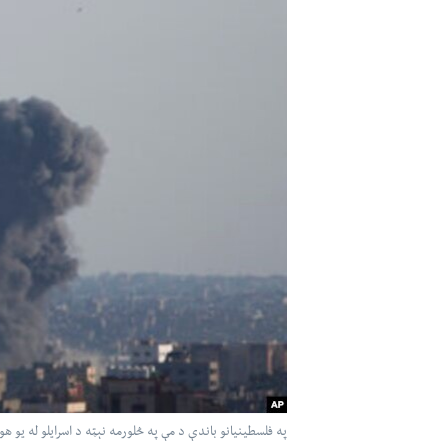
اداریه
لته
ه
خکې
رکزي
ټون
ه
اوړئ
په فلسطینیانو باندې د مې په څلورمه نېټه د اسرایلو له یو