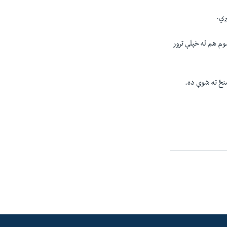
ړي.
ې د حماس په وینا د اسرایلو د هوايي بریدونو پر وخت یو ۱۴ کلن ماشوم هم له خپلې ترور
منځ ته شوې ده.