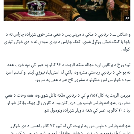
لته
اداریه
ه
خکې
Learning English
رکزي
ټون
واشنګټن ـــــ د برتانيې د ملکې د مړېنې پس د هغې مشر ځوی شهزاده چارلس ته د
FOLLOW US
ه
باچا يا کنګ څوکۍ ورکړل شوې، کنګ چارلس د ډېرې مودې نه د دې څوکۍ تياري
اوړئ
کوله.
تېره ورځ د برتانيې اوږد مهاله ملکه الزبت د ۹۶ کالو په عمر کې مړه شوې، هغه
ژبې
نه يواځې د برتانيې رياستي مشره وه، ‌بلکې له اسټريليا، نيوزي لېنډ او کېنېډا سره
سره د څوارلس نورو ملکونو د مشرۍ تاج هم د هغې په سر وو.
مېرمن الزبت په کال ۱۹۵۲م کې د برتانيې ملکه ټاکل شوې وه، هغه وخت د هغې
مشر زوی شهزاده چارلس فېلپ چې درې کلن وو، د کارن وال ډيوک وټاکل شو او
بيا د ۲۰ کالو په عمر کې هغه د وېلز شهزاده ونومول شو.
شهزاده چارلس د خپلې مور په تربيت کې له تېرو ۷۳ کالو راهسې د دې څوکۍ