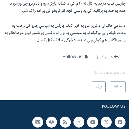
چارلس فلپ دريم په کال ۲۰۰۵م کې د کماله پارکر سره واده وکړو چې ورسره د
هغه په ضد په برتانيه کې په ولسي کچه تاو تريخوالی يو څه راکم شو.
د شاهي خاندان د نورو غړو په څېر کنګ چارلس په سياسي چارو کې وخت په
وخت خپله رایې ورکوله او په موسمي بدلون او دغسې يو شمېر نورو موضاعاتو به
يې ویناګانې هم کولې چې د هغه د څوکۍ خلاف ګڼل کېدل.
شریکول
Follow us
This item is part of
مېډیا
نړۍ
FOLLOW US