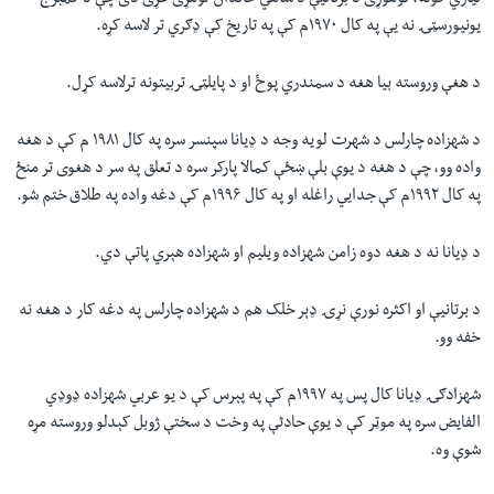
تياري کوله، نوموړی د برتانيې د شاهي خاندان لومړی غړی دی چې د کمبرج
يونيورسټۍ نه يې په کال ۱۹۷۰م کې په تاريخ کې ډګري تر لاسه کړه.
د هغې وروسته بيا هغه د سمندري پوځ او د پایلټۍ تربيتونه ترلاسه کړل.
د شهزاده چارلس د شهرت لويه وجه د ډيانا سپنسر سره په کال ۱۹۸۱ م کې د هغه
واده وو، چې د هغه د يوې بلې ښځې کمالا پارکر سره د تعلق په سر د هغوی تر منځ
په کال ۱۹۹۲م کې جدایي راغله او په کال ۱۹۹۶م کې دغه واده په طلاق ختم شو.
د ډيانا نه د هغه دوه زامن شهزاده ويليم او شهزاده هېري پاتې دي.
د برتانيې او اکثره نورې نړۍ ډېر خلک هم د شهزاده چارلس په دغه کار د هغه نه
خفه وو.
شهزادګۍ ډيانا کال پس په ۱۹۹۷م کې په پېرس کې د يو عربي شهزاده ډوډي
الفایض سره په موټر کې د يوې حادثې په وخت د سختې ژوبل کېدلو وروسته مړه
شوې وه.