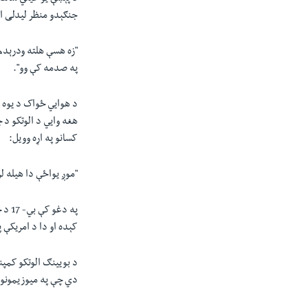
جنګېدو منظر لیدلی او
"
زه هسې هلته ودرېدم،
په صدمه کې وو
"
.
د هوایي ځواک د یوه 
هغه وایي د الوتکو د 
کسانو په اړه وویل:
"
موږ یواځې دا هیله لر
په دغو کې بي-
17
د څ
کېده او دا د امریکې پ
د بویینګ الوتکو کمپن
دي چې په میوزیمونو ا