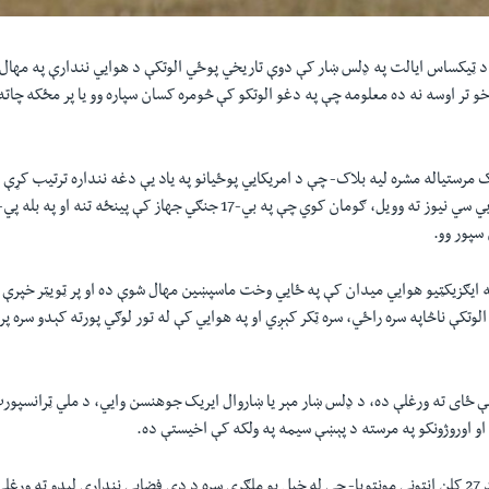
کې د ټیکساس ایالت په ډلس ښار کې دوې تاریخي پوځي الوتکې د هوایي نندارې په مهال 
خو تر اوسه نه ده معلومه چې په دغو الوتکو کې څومره کسان سپاره وو یا پر مځکه چات
 مرستیاله مشره لیه بلاک- چې د امریکایي پوځیانو په یاد یې دغه ننداره ترتیب کړې و
بي سي نیوز ته وویل، ګومان کوي چې په بي-
17
جنګي جهاز کې پینځه تنه او په بله پي-
 سپور وو.
ه ایګزیکټیو هوایي میدان کې په ځایي وخت ماسپښین مهال شوې ده او پر ټویټر خپرې 
وتکې ناڅاپه سره راځي، سره ټکر کېږي او په هوایي کې له تور لوګي پورته کېدو سره پر
ې ځای ته ورغلې ده، د ډلس ښار مېر یا ښاروال ایریک جوهنسن وایي، د ملي ټرانسپو
او اوروژونکو په مرسته د پېښې سیمه په ولکه کې اخیستې ده.
د
27
کلن انتوني مونټویا- چې له خپل یو ملګري سره د دې فضایي نندارې لیدو ته ورغلی 