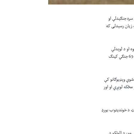
سره جنګېدلې او
ه زیان رسېدلی که
ه او د لوېدلې
63
جنګي کینګ
شوې وېډیوګانو کې
 مځکه لوېږي او اور
رټ د خوندیتوب بورډ
وو- د الوتکو د