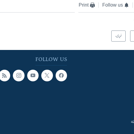
Print
Follow us
نړۍ
FOLLOW US
ه