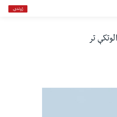
ژوندۍ
وتکې تر