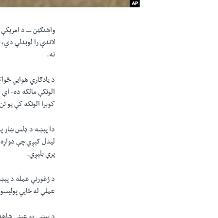
واشنګټن ـــــ د امری
لاندې را لوېدلې دي، 
نه.
د یادګاري هوایي ځواک
الوتکې مالکه ده- اې 
کوبرا الوتکه کې یو تن
دا پېښه د ډلس ښار پ
لیدل کېږي چې دواړه ال
پرې بلېږي.
د ژغورنې عمله د پېښ
عملې له ځایي پولیسو 
د پېښې یو عیني شاه