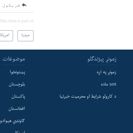
شریکول
This item is part of
مېډیا
امریکا
زمونږ پېژندگلو
موضوعات
زمونږ په اړه
پښتونخوا
508 ماده
بلوچستان
د کارولو شرایط او محرمیت خبرتیا
پاکستان
افغانستان
ګاونډي هېوادون