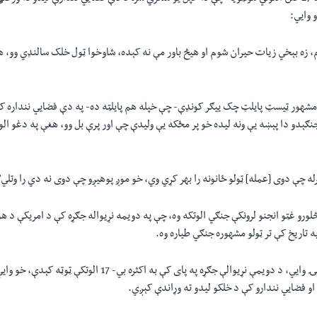
 وایي:
 زه بېخي زیات حیران شوم او هیڅ باور مې نه کېده، شاوخوا ټول خلک سالنډي وو، هر
مشهور ټیسټ پایلټ چک ییګر کونډې- چې خپله هم پایلټه ده- په دې فضایي ننداره ک
جنګېدو دا پېښه یې ونه لیده خو پر مځکه یې ولیدې چې اور پرې بل وو، هغې په دغو الو
له چې دوی [عمله] ټولو ځانونه را بهر کړي وي، خو موږ پوهیږو چې دوی نه دي را وتلي"
لورو غټو انجنو لرونکې جنګي الوتکه وه، چې په دویمه نړیواله جګړه کې د امریکې د ه
ه تاریخ کې تر ټولو مشهوره جنګي طیاره وه.
ۍ وایي، د دویمې نړیوالې جګړه په پای کې به اکثره بي-
17
الوتکې ټوټه کېدې، خو وایي
و فضایي نندارو کې د خلکو لیدو ته وړاندې کېږي.