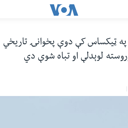
په ټیکساس کې دوې پخوانۍ تاریخي ال
وسته لوېدلې او تباه شوې دي