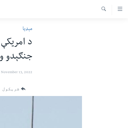
اس
سیدونکی
Search
ینک
کور پاڼه
مېډیا
لته
د سېمې خبرونه
ه
د امریکې 
ړاندې
پاکستان
پښتونخوا
رکزي
جنګېدو ور
ټاکنې
بلوچستان
ُزیاتو
امریکا
ه
November 13, 2022
اوړئ
نړۍ
لته
افغانستان
شریکول
ه
خکې
داعش او تندروي
رکزي
ټې وي
ټون
ه
دروغ ریښتیا
اوړئ