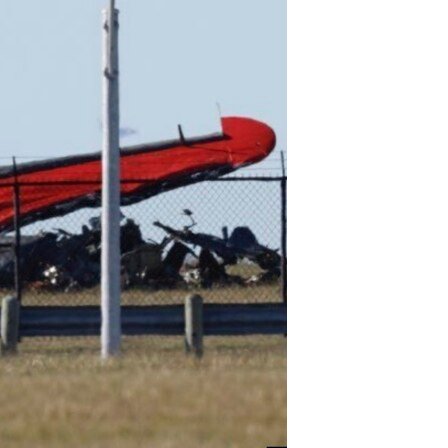
اداریه
لته
ه
خکې
رکزي
ټون
ه
اوړئ