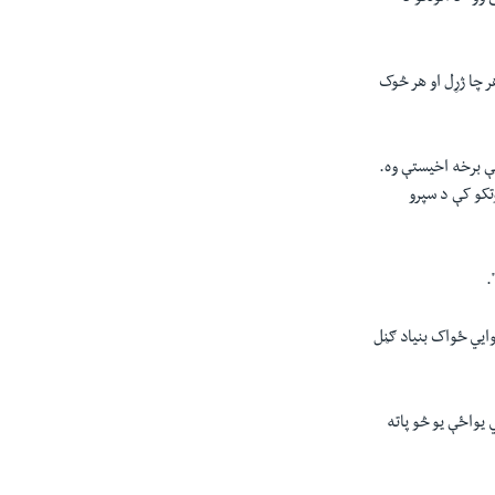
 چا ژړل او هر څوک
ې برخه اخیستې وه.
تکو کې د سپرو
.
وایي ځواک بنیاد ګڼل
 یواځې یو څو پاته