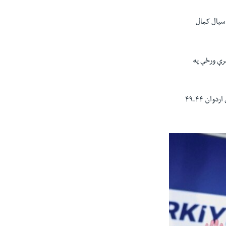
 سیال کمال
د تېرې ورځې په
د ترکي سرکاري خبري ادارې انادولو تر مخه تر اوسه پورې ۹۶ فیصده اچول شوي ووټونه شمارل شوي چې پکې اردوان ۴۹.۴۴