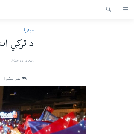
اس
سیدونکی
Search
ینک
کور پاڼه
مېډیا
لته
د سېمې خبرونه
ه
د ترکي ان
ړاندې
پاکستان
پښتونخوا
رکزي
ټاکنې
بلوچستان
May 15, 2023
ُزیاتو
امریکا
ه
شریکول
اوړئ
نړۍ
لته
افغانستان
ه
خکې
داعش او تندروي
رکزي
ټې وي
ټون
ه
دروغ ریښتیا
اوړئ