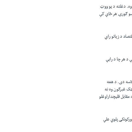
وه. دغلته د یو ووټ
ايي ٫٫ اقتصاد تر ټولو مهم دی، تاسو ګورۍ هر ځاې کې
 او اقتصاد د زیاتو راې
چې د هر چا د رایې
لاسه دی. د هغه
ټک غبرګون وه نه
 د هغه مقابل قلیچداراوغلو
 ورکونکی پلوي علي