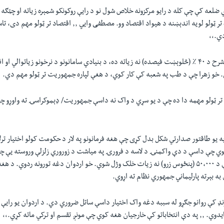
 ضلعه کې چې کله د رایو مرکزونه خلاص شول نو د رایې روکونکو شمېره زیاته او چټګه 
اچونکي مصطفی لپاره تر ټولو لویه اندېښنه د هیواد اقتصاد وو. مصطفی و
.٬٬
په ترکيه کې د ګرانۍ شرح د ۴۰ ٪ (څلوېښت فیصده) نه زیاته ده، د بنیادي سامانونو د نرخونو زیاتوالي
ي. خو زهرا چې د طب په شعبه کې کار کوي، د هغې لپاره جمهوریت تر ټولو مهم دي.
: ٫٫ زما لپاره تر ټولو مهمه دا ده چې د یو سړي د واک نه داسې جمهوریت/ ډېموکراسۍ ته واوړو 
 یو طاقتور صدارتي شکل بدل کړی چې هغه فرمانونو په لار د حکومت کولو اختیار تر
ګوي چې داسې د دې واکمنۍ د لاسه د فرورۍ په میاشت د زورورې زلزلې وروسته یې چ
ښود. په دغه زلزله کې د ۵۰،۰۰۰ (پنځوس زرو) نه زیات خلک وژل شوي. خو اردوان دغه تورونه ردوي.
به بېرته پارلیماني جمهوري نظام ته اړوي.
اونډ کې روانو جګړو له سببه دغه واک اختیار داسې ساتل ضروري دي. د اردوان یو رایې
تقسم او ترکي ماته کړي.٬٬