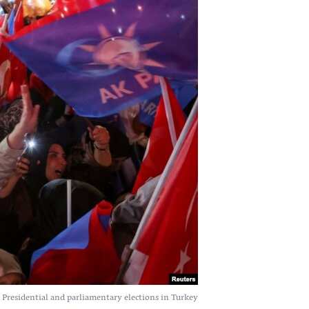
اداریه
لته
ه
خکې
رکزي
ټون
ه
اوړئ
Presidential and parliamentary elections in Turkey