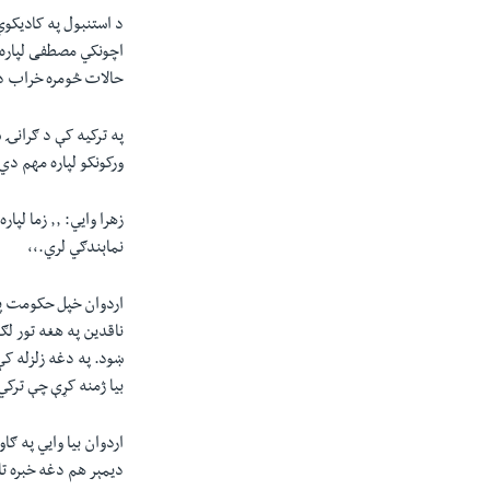
د استنبول په کادیکوي
حالات څومره خراب دي
ورکونکو لپاره مهم د
زهرا وايي
نماېندګي لري.٬٬
اردوان خپل حکومت په
ناقدین په هغه تور ل
بیا ژمنه کړې چې ترکي 
اردوان بیا وايي په ګ
دیمېر هم دغه خبره تایدوي. ٫٫ په دې انتخاباتو کې خارجیان هغه کوي چې مونږ 