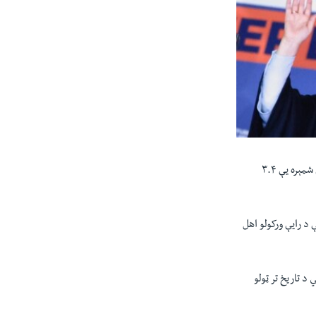
د ترکي د انتخاباتو ادارې (سپریم الیکشن بورډ) ویلي، دویم پړاو لا یقیني نه دی، ځکه د بهر مېشتو ترکانو چې شمېره یې ۳.۴
کې د رایې ورکولو اهل
 تاریخ تر ټولو