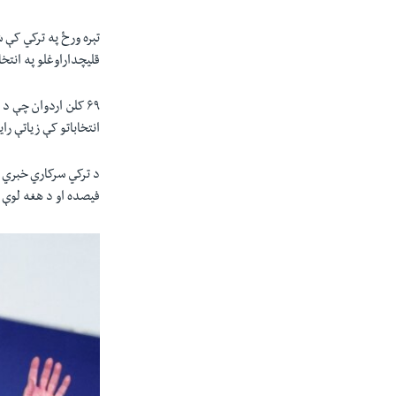
تېره ورځ په ترکي کې 
قلیچداراوغلو په انتخ
انتخاباتو کې زیاتې را
فیصده او د هغه لوې سیال داراوغلو ۶