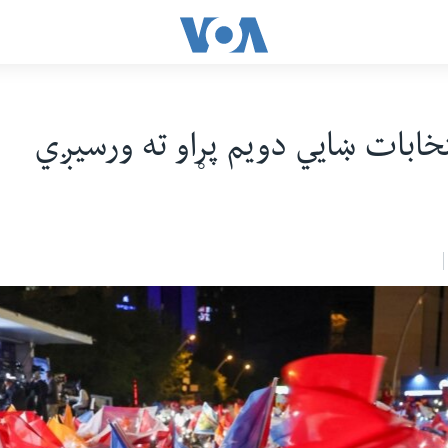
تخابات ښايي دویم پړاو ته ورسیږي