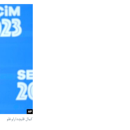
کمال قلیچداراوغلو