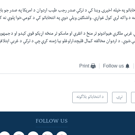
اباتو په خپله اخیرۍ وینا کې د ترکي صدر رجب طېب اردوان د امریکا په صدر جو با
هغه د واکه لرې کول غواړي. واشنګټن ویلي دوي په انتخاباتو کې د کومې خوا پلوي نه 
ي غربي ملګري هیوادونو تر منځ د انقرې او ماسکو تر منځه اړیکو قوي کیدو او د جمهور
ې شوي. د اردوان مخالفه کمال قلیچداراوغلو بیا ژمنه کړې چې د ترکي د غربي اېتلافیا
Print
Follow us
نړۍ
د انتخاباتو بلاگونه
FOLLOW US