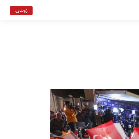
ژوندۍ