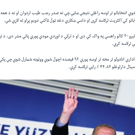
شوي انتخاباتو تر اوسه راغلې نتېجې ښایي چې نه صدر رجب طېب اردوان او نه د هغه
اباتو کې اکثریت ترلاسه کړی او داسې ښکاري دغه ټول ټاکنې دوېم پړاو ته لاړې شي.
۶۹ کلن اردوان چې د تېرو ۲۰ کالو راهسې په واک کې دی او د ترکي د اوږدې مودې پورې پاتې مشر دی، 
یې ترلاسه کړي.
۴۴.۸ ٪ رایې ترلاسه کړي.