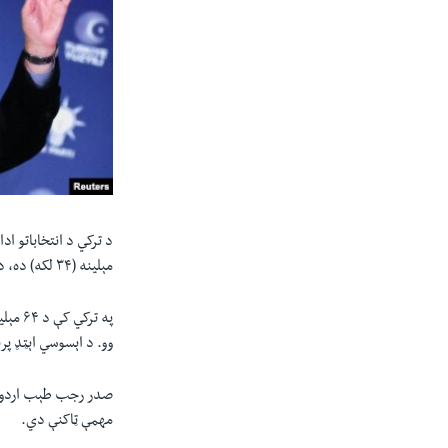
مېلینه (۳۴ لکه) ده، د هغوي راېې لا نه دي شاملې شوي.
په تر
وو. د اېسوسي اېټډ پرېس خبري ا
صدر رجب طېب اردوان 
مهمې ټاکنې دي.