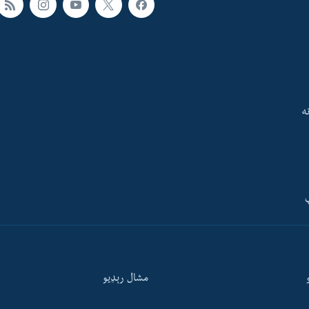
ه
ې
مشال رېډيو