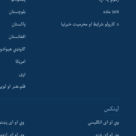
508 ماده
بلوچستان
د کارولو شرایط او محرمیت خبرتیا
پاکستان
افغانستان
ګاونډي هېوادون
امریکا
نړۍ
فلم،هنر او لوی
Learning English
لینکس
FOLLOW US
وي او ای انګلیسي
وي او ای پښتو
وي او ای دري
وي او ای اردو