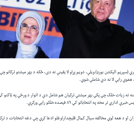
کي کې د ۶۴ مېلینه نه زیات خلک چې پکې بهر میشتي ترکیان هم شامل دي د اتوار د ورځې په ټاکنو 
دارې تر مخه په انتخاباتو کې ۸۹ فیصده خلکو رایې ورکړي.
او د هغه لوې مخالفه سیال کمال قلیچداراوغلو ادعا کړې چې دغه انتخابات د ترکي د