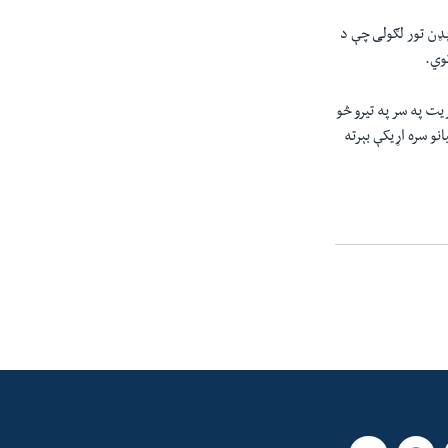
ېډن تور لګولی چې د
کوي.
یت په سر په تیرو څو
نو سره اړیکې بېرته