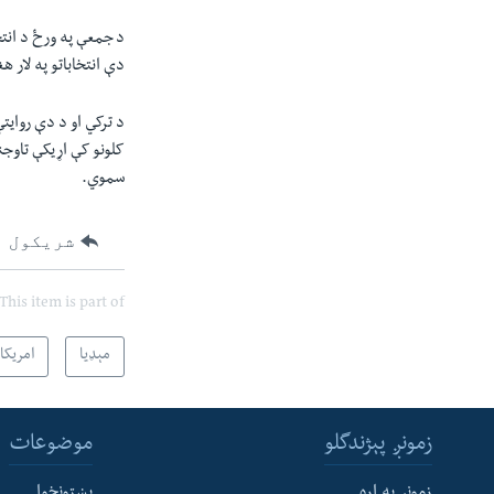
د جمعې په ورځ د انتخ
دې انتخاباتو په لار 
د ترکي او د دې روایت
کلونو کې اړیکې تاوجن
سموي.
شریکول
This item is part of
مېډیا
امریکا
زمونږ پېژندگلو
موضوعات
زمونږ په اړه
پښتونخوا