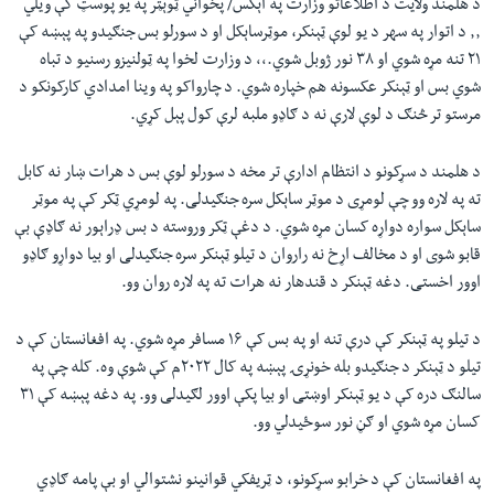
د هلمند ولایت د اطلاعاتو وزارت په اېکس/ پخواني ټوېټر په یو پوسټ کې ویلي
٫٫ د اتوار په سهر د یو لوې ټېنکر، موټرساېکل او د سورلو بس جنګیدو په پېښه کې
۲۱ تنه مړه شوي او ۳۸ نور ژوبل شوي.٬٬ د وزارت لخوا په ټولنیزو رسنیو د تباه
شوي بس او ټېنکر عکسونه هم خپاره شوي. د چارواکو په وینا امدادي کارکونکو د
مرستو تر څنګ د لوې لارې نه د ګاډو ملبه لرې کول پېل کړي.
د هلمند د سړکونو د انتظام ادارې تر مخه د سورلو لوې بس د هرات ښار نه کابل
ته په لاره وو چې لومړی د موټر ساېکل سره جنګیدلی. په لومړي ټکر کې په موټر
ساېکل سواره دواړه کسان مړه شوي. د دغې ټکر وروسته د بس ډراېور نه ګاډې بې
قابو شوی او د مخالف اړخ نه راروان د تیلو ټېنکر سره جنګیدلی او بیا دواړو ګاډو
اوور اخستی. دغه ټېنکر د قندهار نه هرات ته په لاره روان وو.
د تیلو په ټېنکر کې درې تنه او په بس کې ۱۶ مسافر مړه شوي. په افغانستان کې د
تیلو د ټېنکر د جنګیدو بله خونړۍ پېښه په کال ۲۰۲۲م کې شوې وه. کله چې په
سالنګ دره کې د یو ټېنکر اوښتی او بیا پکې اوور لګیدلی وو. په دغه پېښه کې ۳۱
کسان مړه شوي او ګڼ نور سوځیدلي وو.
په افغانستان کې د خرابو سړکونو، د ټریفکي قوانینو نشتوالي او بې پامه ګاډي