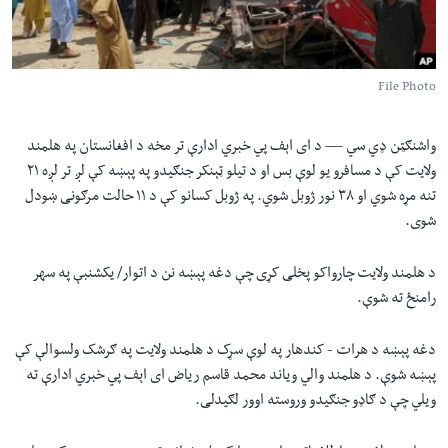
لته
اداریه
ه
خکې
Learning English
رکزي
File Photo
ټون
FOLLOW US
ه
واشنګټن ډي سي —
د ای اېف پي خبري ادارې تر مخه د افغانستان په هلمند
اوړئ
ولایت کې د مسافرو یو لوې بس او د تیلو ټېنکر جنګیدو په پېښه کې لږ تر لږه ۲۱
تنه مړه شوي او ۳۸ نور ژوبل شوي. په ژوبل کسانو کې د ۱۱ حالت مرګونی ښودل
ژبې
شوی.
د هلمند ولایت چارواکو پخلی کړی چې دغه پېښه نن د اتوار/ یکشنبې په سهر
رامنځ ته شوې.
دغه پېښه د هرات - کندهار په لوې سړک د هلمند ولایت په ګرشک ولسوالې کې
پېښه شوې. د هلمند والي ویاند محمد قاسم ریاض ای اېف پي خبري ادارې ته
ویلي چې د ګاډو جنګیدو وروسته اوور لګیدلی.