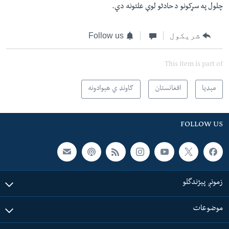
چلول په سړکونو د حادثو لوې علتونه دي.
شریکول
Follow us
This item is part of
مېډیا
افغانستان
ګاونډ ي هېوادونه
FOLLOW US
زمونږ پېژندگلو
موضوعات