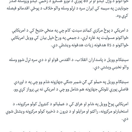
ځواکونو د وژل کېدو او تر 40 پورې د نورو عسکرو د زخمي کېدو وروسته صدر
جوبایډن په سیمه کې ایران سره د تړلو وسله والو خلاف د پوځي اقدماتو فېصله
کړې وه.
د امریکې د پوځ مرکزي کمانډ سېنټ کام چې په منځي ختیځ کې د امریکايي
ځواکونو مسولیت په غاړه لري، د جمعې په ورځ خپل بیان کې وویل امریکايي
ځواکونو د 85 هدفونه زیات هدفونه ويشتلي دي.
سېنټکام وویل د پاسداران انقلاب، د القدس قواو او د دې سره تړل شوو وسله
والو نخښې وېشتې دي.
سېنټګام وویل په حملو کې ګڼ شمېر جنګي جهازونه شام وو چې په د اوږدې
فاصلې پورې تلونکي جهازونه هم شامل وو چې د امریکې نه یې پرواز کړي وو.
امریکايي پوځ وویل په شام او عراق کې د عملیاتو د کنټرول کولو مرکزونه، د
استخبارتو مرکزونه، راکټو او مزایلو او د ډرون د ذخیره کولو مرکزونه ویشتل شوي
دي.