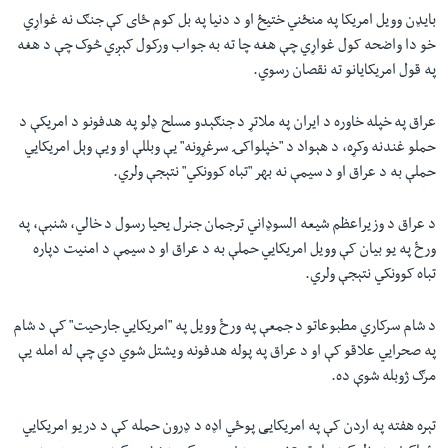
بایډن وویل امریکا په منځني ختیځ او د دنیا په بل کوم ځای کې جنګ نه غواړي
خو دا واضحه کول غواړي چې هغه چا ته به جواب ورکول کېږي څوک چې د هغه
په قول امریکایانو ته نقصان رسوي.
عراق په خپله خاوره د ایران په ملاتړ د جنګېدو مسلح ډلو په هدفونو د امریکې د
حملو غندنه وکړه، د هېواد د "خپلواکۍ سرغړونه" یې وبللې او ویې وېل امریکايي
حملې به د عراق او د سیمې نه بهر "تباه کوونکي" نتېجې ولري.
د عراق د وزیراعظم شیعه السوډاني ترجمان جنرل یحیا رسول د خالي، شنبې، په
ورځ په یو بیان کې وویل امریکايي حملې به د عراق او د سیمې د امنیت دپاره
تباه کوونکي نتېجې ولري.
د شام سرکاري مطبوعاتو د جمعې په ورځ‌ وویل په "امریکايي جارحیت" کې د شام
په صحرايي علاقو کې او د عراق په پوله هدفونه ویشتل شوي دي چې له امله یې
مرګ ژوبله شوې ده.
تېره هفته په اردن کې په امریکايی پوځي اډه د ډرون حمله کې د دریو امریکايي