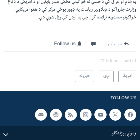
په شام او عراق کې د حملې نه څو ګڼتې مخکې صدر بایډن او د امریکې د دفاع
وزارت جارواکو د ډېلاوېیر ریاست په ډوور پوځي مرکز کې د هغو امریکايي
ځواکونو جسدونه ترلاسه کړل چې په اردن کې وژل شوي دي.
شریکول
Follow us
This item is part of
امریکا
نړۍ
خبرونه
FOLLOW US
زمونږ پېژندگلو