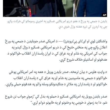
لته
اداریه
ه
خکې
Learning English
رکزي
بایډن د جمعې په ورځ د هغو دریو امریکايي عسکرو په اخېرې رسوماتو کې شرکت وکړو
چې په اردړن کې تېره هفته وژل شوي دي
ټون
FOLLOW US
ه
اوړئ
واشنګټن (وي او ای/ای پي/روېترز) —
د امریکې صدر جوبایډن د جمعې په ورځ‌
اعلان وکړو چې په منځني ختیځ کې د دریو امریکايي عسکرو د وژل کېدو په
جواب کې امریکې په شام او په عراق کې د ایران پاسداران انقلاب ځواکونو د
ژبې
هدفونو او اسانتیاو خلاف شروع کړې.
د وایټ هاوس د بیان ترمخه، صدر بایډن وویل د هغه په امر امریکايي پوځي
ځواکونو د جمعې په ماسپښین په شام او په عراق کې د پاسداران انقلاب
ځواکونو او د پاسداران په ملاتړ د جنګېدونکو وسله والو په هدفونو حملې وکړې.
صدر بایډن وویل په امریکايي عسکرو د حملو په بدل کې "زمونږ جواب نن شروع
شو. دا به زمونږ د خوښې په وختونو او په ځایونو دوام لري."