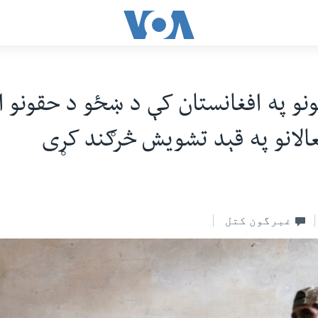
ونو په افغانستان کې د ښځو د حقونو ا
عالانو په قېد تشویش څرګند کړی
غبرگون کتل