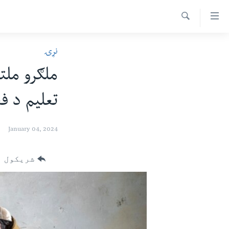
اس
سیدونکی
Search
ینک
کور پاڼه
نړۍ
لته
د سېمې خبرونه
ه
ملګرو ملت
ړاندې
پاکستان
پښتونخوا
رکزي
تعلیم د ف
ټاکنې
بلوچستان
ُزیاتو
امریکا
ه
January 04, 2024
اوړئ
نړۍ
لته
افغانستان
شریکول
ه
خکې
داعش او تندروي
رکزي
ټې وي
ټون
ه
دروغ ریښتیا
اوړئ