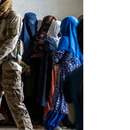
اداریه
لته
ه
خکې
رکزي
ټون
ه
اوړئ