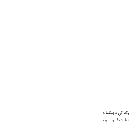
که کې د یوناما د
راات قانوني او د