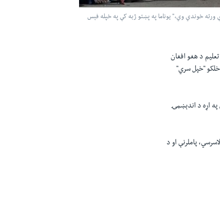
ې ورته خوندي وي،" یوناما په پښتو ژبه کې په خپله فېس
تعلیم د هغو افغان
 خلکو "خپل سري"
په اړه د اندېښمۍ
اسرسي، پاملرنې او د