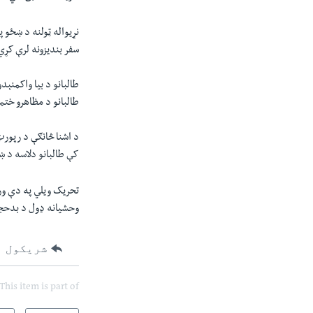
نړیواله ټولنه د ښځو 
سفر بندیزونه لرې کړي
طالبانو د بیا واکمنې
طالبانو د مظاهرو ختم
د اشنا څانګې د رپور
کې طالبانو دلاسه د ښ
تحریک ویلي په دې ور
وحشیانه ډول د بدحجاب
شریکول
This item is part of