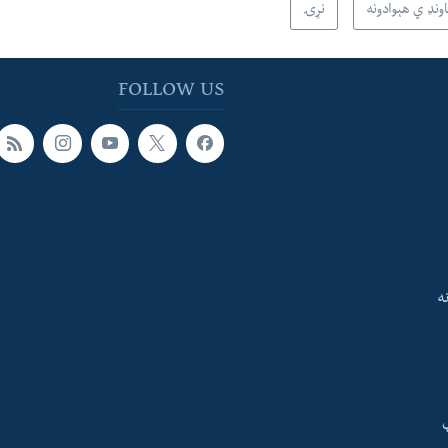
ونډ ي هېوادونه
نړۍ
FOLLOW US
ه
ې