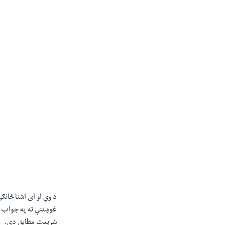
د وي او ای اشنا څانګ
غوښتنې ته په جواب وو
شریعت مطابق دي.