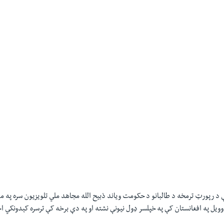
ې د رپورټ ترمخه د طالبانو د حکومت ویاند ذبیح الله مجاهد ملي تلویزیون سره په مر
یل په افغانستان کې په خپلسر ډول نیونې نشته او په دې برخه کې ترسره کېدونکي اج