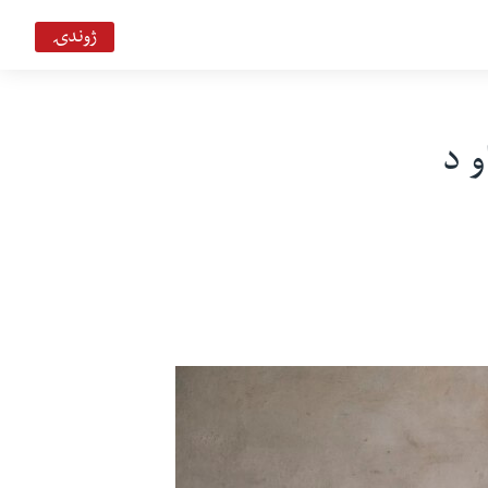
ژوندۍ
و د