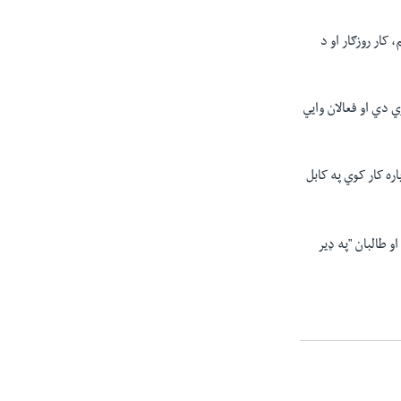
کار روزګار او د
ي دي او فعالان وايي
ه کار کوي په کابل
طالبان "په ډیر