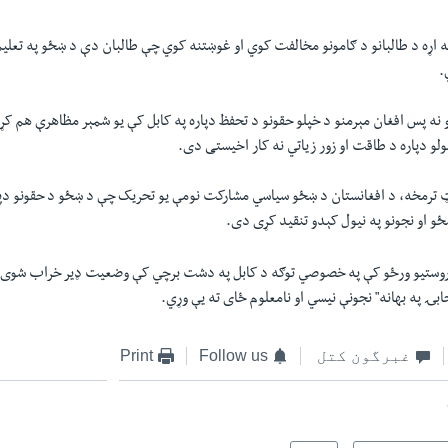
په اړه د طالبانو د ګامونو مخالفت کوي او غوښتنه کوي چې طالبان دې د ښځو په تعلیم، 
.
دو نه پس افغان مېرمنو د خپلو حقونو د تحفظ دپاره په کابل کې یو شمېر مظاهرې هم کړ
ولو دپاره د طاقت او زور زیاتي نه کار اخیستی دی.
ټ ترمخه، د افغانستان د ښځو سیاسي مشارکت نومې یو تحریک چې د ښځو د حقونو دپار
ځو او نجونو په نیول کېدو تنقید کړی دی.
وستیو ورځو کې په خصوصي توګه د کابل په دشت برچي کې وضعیت ډیر خراب شوی او 
ۍ په بهانه" نجونې نیسي او نامعلوم ځای ته یې وړي.
غبرگون کتل
Follow us
Print