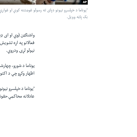
"یوناما د خپلسرو نیونو دپای ته رسولو غوښتنه کوي او غواړي
بک پاڼه وویل.
واشنګټن (وي او ای ډ
فعالانو په اړه تشویش
نیولو لړۍ ودروي.
یوناما د شورو، چهارش
اظهار وکړو چې د اکت
"یوناما د خپلسرو نیون
عادلانه محاکمې حقونه