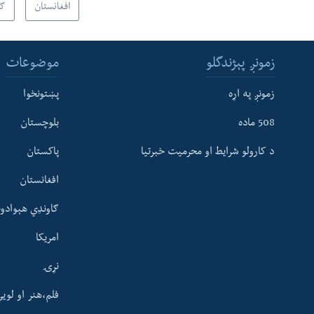
افغانستان
ګا
زمونږ پېژندگلو
موضوعات
زمونږ په اړه
پښتونخوا
508 ماده
بلوچستان
د کارولو شرایط او محرمیت خبرتیا
پاکستان
افغانستان
ګاونډي هېوادون
امریکا
نړۍ
فلم،هنر او لوی
Learning English