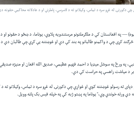
 چې دکورنۍ له غړو سره د تماس، وکیلانو ته د لاسرسي، پاملرنې او د عادلانه محاکمې حقونه د
یوه) —
په افغانستان کې د ملګرملتونو مرستندویه پلاوي، یوناما، د ښځو د حقونو او د 
 څرګند کړی چې د واکمنو طالبانو په بند کې دي او غوښتنه یې کړې چې طالبان دې د
نبې، په ورځ په سوشل میډیا د احمد فهیم عظیمي، صدیق الله افغان او منیژه صدیقي 
وبر د میاشت راهسې په حراست کې دي.
و دپای ته رسولو غوښتنه کوي او غواړي چې دکورنۍ له غړو سره د تماس، وکیلانو ته د ل
 دې ورته خوندي وي،" یوناما په پښتو ژبه کې په خپله فېس بک پاڼه وویل.