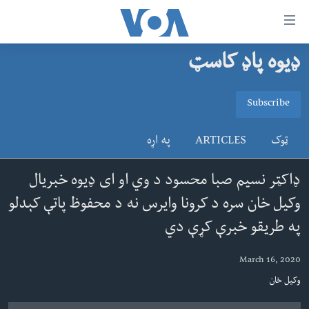
اس
سیدونکی
ینک
ډیوه پاډ کاسټ
کور پاڼه
لته
ه
د سېمې خبرونه
Subscribe
ړاندې
SUBSCRIBE
پاکستان
پښتونخوا
رکزي
ټوک
ARTICLES
په اړه
ُزیاتو
ټاکنې
بلوچستان
ه
ګډون
امریکا
ډاکټر نسیم صبا محسود د وي او ای ډیوه خبریال
اوړئ
نړۍ
لته
وکیل خان سره د کرونا وایرس نه د محفوظ پاتې کېدلو
ه
افغانستان
په طریقو خبرې کړې دي
خکې
داعش او تندروي
رکزي
March 16, 2020
ټون
ټې وي
وکیل خان
ه
دروغ ریښتیا
اوړئ