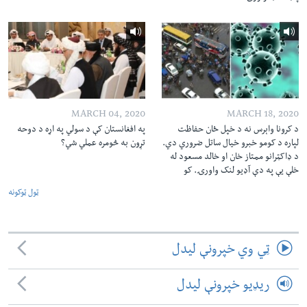
MARCH 04, 2020
MARCH 18, 2020
د کرونا واېرس نه د خپل ځان حفاظت
په افغانستان کې د سولي په اړه د دوحه
لپاره د کومو خبرو خیال ساتل ضروري دي.
تړون به څومره عملي شي؟
د ډاکټرانو ممتاز خان او خالد مسعود له
خلې یې په دې آډیو لنک واورۍ. کو
ټول ټوکونه
ټي وي خپرونې لیدل
ریډیو خپرونې لیدل