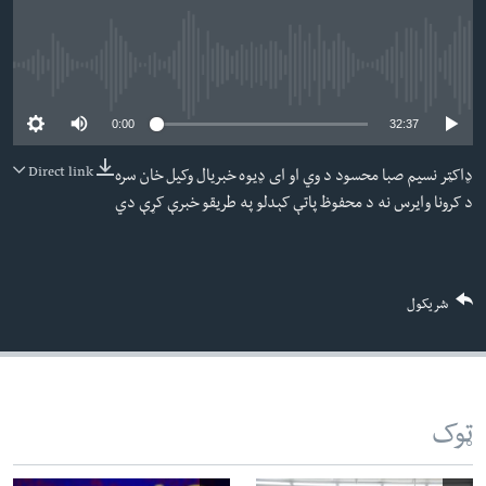
لته
اداریه
ه
خکې
Learning English
No media source currently available
رکزي
ټون
0:00
32:37
FOLLOW US
ه
Direct link
ډاکټر نسیم صبا محسود د وي او ای ډیوه خبریال وکیل خان سره
اوړئ
د کرونا وایرس نه د محفوظ پاتې کېدلو په طریقو خبرې کړې دي
ژبې
شریکول
ټوک