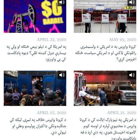
APRIL 22, 2020
MAY 05, 2020
کرونا وایرس به د امریکې د ولسمشرۍ
په امریکا کې د تېلو بیعې څنګه او ولې په
راتلونکې ټاکنې او د امریکې سیاست څنګه
بیساري ډول کښته تللي؟ ډیوه پاډکاسټ
اغېزمن کړي؟
کې یې واورئ.
APRIL 07, 2020
APRIL 21, 2020
د امریکې په نیویارک ایالت کې د کرونا
د کرونا وايرس خلاف په لمړۍ ليکه کې
وایرس د مخنیوي لپاره تر اوسه کوم
جنګېدونکي ‌‌‌‌‌‌ډاکټران پوليسو وهلي او
ګامونه اخیستل شوي، په دې اړه دغه
نيولي دي.
پاډکاسټ واورئ: