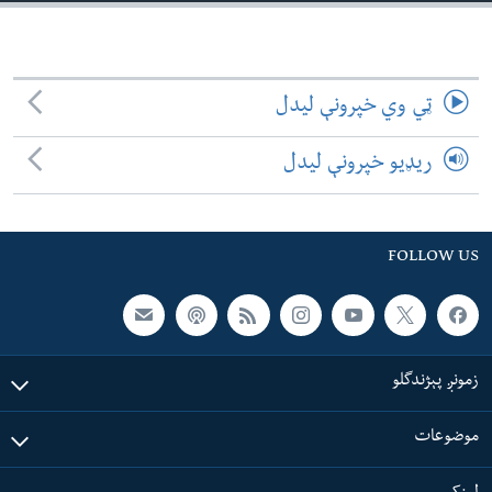
لته
اداریه
ه
خکې
Learning English
رکزي
ټي وي خپرونې لیدل
ټون
FOLLOW US
ه
ریډیو خپرونې لیدل
اوړئ
ژبې
FOLLOW US
زمونږ پېژندگلو
موضوعات