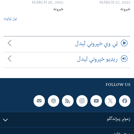
MARCH 26, 2025
MARCH 27, 2025
خبرونه
خبرونه
ټول ټوکونه
ټي وي خپرونې لیدل
ریډیو خپرونې لیدل
FOLLOW US
زمونږ پېژندگلو