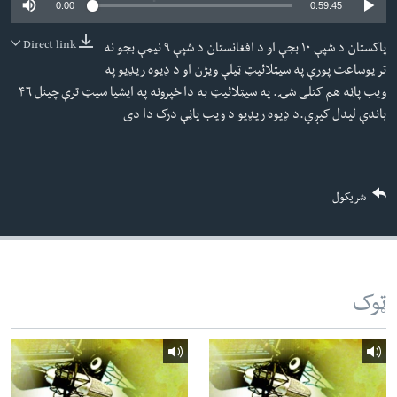
0:00
0:59:45
لته
اداریه
ه
Direct link
پاکستان د شپې ١٠ بجې او د افغانستان د شپې ٩ نیمې بجو نه
خکې
Learning English
تر یوساعت پورې په سیټلائیټ ټیلې ویژن او د ډیوه ریډیو په
رکزي
ویب پاڼه هم کتلی شۍ. په سیټلائیټ به دا خپرونه په ایشیا سیټ ترې چینل ۴٦
ټون
FOLLOW US
باندې لیدل کیږي.د ډیوه ریډیو د ویب پاڼې درک دا دی
ه
اوړئ
ژبې
شریکول
ټوک