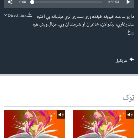
0:00
0:59:53
لته
اداریه
ه
Direct link
دا یو ساعته خپرونه خونده ورې سندرې لري میلمانه یې اکثره
خکې
Learning English
سندرغاړي، لیکوالان، شاعران او هنرمندان وي. مهال ويش هره
رکزي
ورځ
ټون
FOLLOW US
ه
اوړئ
شریکول
ژبې
ټوک