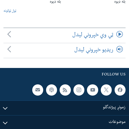
بله ډیوه
بله ډیوه
ټول ټوکونه
ټي وي خپرونې لیدل
ریډیو خپرونې لیدل
FOLLOW US
زمونږ پېژندگلو
موضوعات