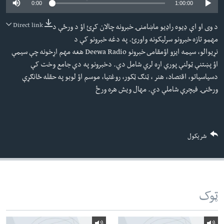
0:00
1:00:00
لته
اداریه
ه
Direct link
د وی او اې ډيوه راډيو ماښامنۍ خبرونه چالان کړئ اؤ د ورځې د
خکې
Learning English
مهمو تازه خبرونو سرليکونه واورئ. په دغه خبرونو کې د
رکزي
نړيوالو، سيمه ايزو اؤمقامى خبرونو Deewa Radio هغه مهم اړخونه چې سيمې
ټون
FOLLOW US
اؤ پښتنې ټولنې پورې اړه لري شامل دي. دخبرونو په دې جامع وخت کې
ه
دسياسياتو، اقتصاد، هنر ، ټنګ ټکور، روغتيا، موسم اؤ لوبو په حقله ځانګړې
اوړئ
ورځنۍ فيچرې شاملې دي. مهال ويش هره ورځ
ژبې
شریکول
ټوک