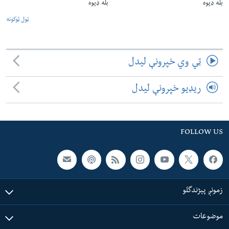
بله ډیوه
بله ډیوه
ټول ټوکونه
ټي وي خپرونې لیدل
ریډیو خپرونې لیدل
FOLLOW US
زمونږ پېژندگلو
موضوعات