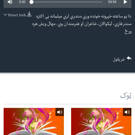
0:00
59:58
لته
اداریه
ه
Direct link
دا یو ساعته خپرونه خونده ورې سندرې لري میلمانه یې اکثره
خکې
Learning English
سندرغاړي، لیکوالان، شاعران او هنرمندان وي. مهال ويش هره
رکزي
ورځ
ټون
FOLLOW US
ه
اوړئ
شریکول
ژبې
ټوک