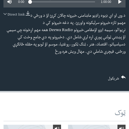
0:00
1:00:00
لته
اداریه
ه
Direct link
د وی او اې ډيوه راډيو ماښامنۍ خبرونه چالان کړئ اؤ د ورځې د
خکې
Learning English
مهمو تازه خبرونو سرليکونه واورئ. په دغه خبرونو کې د
رکزي
نړيوالو، سيمه ايزو اؤمقامى خبرونو Deewa Radio هغه مهم اړخونه چې سيمې
ټون
FOLLOW US
اؤ پښتنې ټولنې پورې اړه لري شامل دي. دخبرونو په دې جامع وخت کې
ه
دسياسياتو، اقتصاد، هنر ، ټنګ ټکور، روغتيا، موسم اؤ لوبو په حقله ځانګړې
اوړئ
ورځنۍ فيچرې شاملې دي. مهال ويش هره ورځ
ژبې
شریکول
ټوک