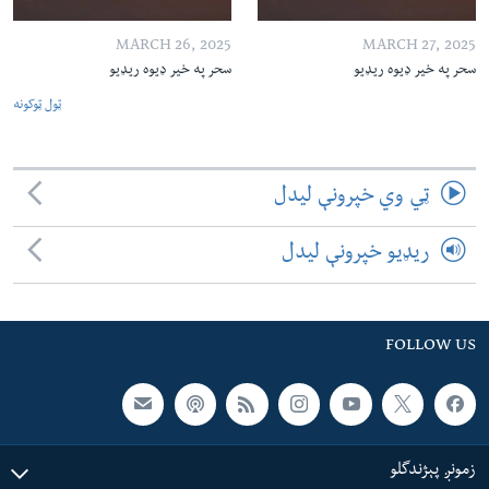
MARCH 26, 2025
MARCH 27, 2025
سحر په خیر ډیوه ریډیو
سحر په خیر ډیوه ریډیو
ټول ټوکونه
ټي وي خپرونې لیدل
ریډیو خپرونې لیدل
FOLLOW US
زمونږ پېژندگلو