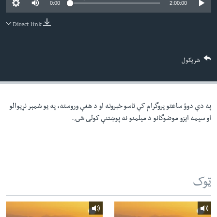
0:00
2:00:00
لته
اداریه
ه
Direct link
خکې
Learning English
رکزي
ټون
FOLLOW US
شریکول
ه
اوړئ
په دې دوؤ ساعتو پروگرام کې تاسو خبرونه او د هغې وروسته، په یو شمېر نړیوالو
ژبې
او سیمه ایزو موضوگانو د میلمنو نه پوښتنې کولی شۍ.
ټوک