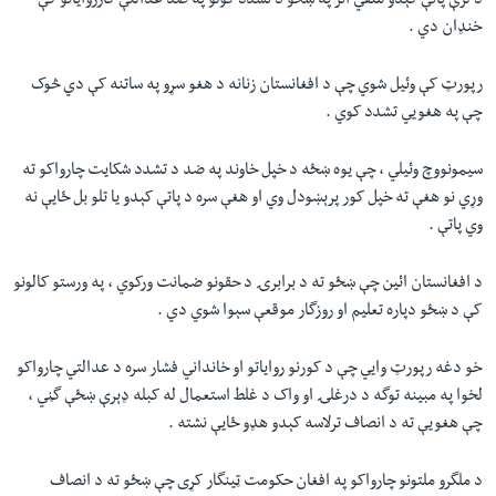
د لرې پاتې کېدو منفي اثر په ښځو د تشدد کولو په ضد عدالتې کارروايانو کې
خنډان دي .
رپورټ کې وئيل شوي چې د افغانستان زنانه د هغو سړو په ساتنه کې دي څوک
چې په هغويي تشدد کوي .
سيمونووچ وئيلي ، چې يوه ښځه د خپل خاوند په ضد د تشدد شکايت چارواکو ته
وړي نو هغې ته خپل کور پرېښودل وي او هغې سره د پاتې کېدو يا تلو بل ځايې نه
وي پاتې .
د افغانستان ائين چې ښځو ته د برابرۍ د حقونو ضمانت ورکوي ، په ورستو کالونو
کې د ښځو دپاره تعليم او روزگار موقعې سېوا شوي دي .
خو دغه رپورټ وايي چې د کورنو رواياتو او خانداني فشار سره د عدالتي چارواکو
لخوا په مبينه توگه د درغلۍ او واک د غلط استعمال له کبله ډېرې ښځې گڼي ،
چې هغويې ته د انصاف ترلاسه کېدو هډو ځايې نشته .
د ملگرو ملتونو چارواکو په افغان حکومت ټينگار کړی چې ښځو ته د انصاف