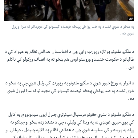
لته
اداریه
ه
خکې
Learning English
رکزي
په ښځو د شوي تشدد په ضد يواځې پينځه فيصده کېسونو کې مجرمانو ته سزا اورول
شوې ده .
ټون
FOLLOW US
ه
اوړئ
د ملگرو ملتونو يو تازه رپورټ وايي چې د افغانستان عدالتي نظام په هېواد کې د
طالبانو د حکومت ختمېدو وروستو اوس هم ښځو ته په انصاف ورکولو کې ناکام
دی .
ژبې
د اتوار په ورځ خپور شوي د ملگرو ملتونو په رپورټ کې وئيل شوي چې په ښځو د
شوي تشدد په ضد يواځې پينځه فيصده کېسونو کې مجرمانو ته سزا اورول شوې
ده .
د ملگرو ملتونو د بشري حقونو مرستيال سيکرټري جنرل ايون سيمونووچ په کابل
کې يوې خبرې غونډې ته په وينا کې وئيلي ، چې د تشدد زده ښځو او جينکو نه
ورته په پوښتنو کې معلومه شوې چې د عدالتې نظام په قلاره چلېدل ، درغلۍ او