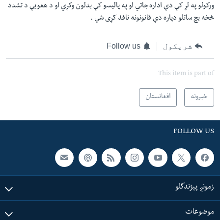
ورکولو په لړ کې دې اداره جاتي او په پاليسو کې بدلون وکړي او د هغويې د تشدد
څخه بچ ساتلو دپاره دې قانونونه نافذ کړی شي .
شریکول
Follow us
This item is part of
خبرونه
افغانستان
FOLLOW US
زمونږ پېژندگلو
موضوعات