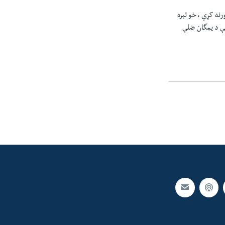
نه کړي ، خو تېره
بې د يمگان ضلې