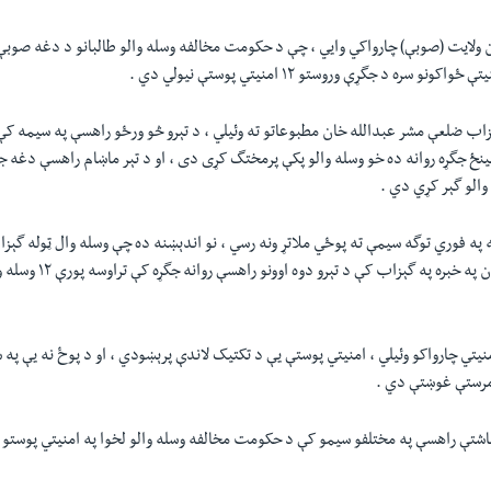
ن ولايت (صوبې) چارواکي وايي ، چې د حکومت مخالفه وسله والو طالبانو د دغه صوب
و سره د جگړې وروستو ۱۲ امنيتي پوستې نيولي دي .
اب ضلعې مشر عبدالله خان مطبوعاتو ته وئيلي ، د تېرو څو ورځو راهسې په سيمه کې 
مينځ جگړه روانه ده خو وسله والو پکې پرمختگ کړی دی ، او د تېر ماښام راهسې دغه ج
والو گېر کړي دي .
 په فوري توگه سيمې ته پوځي ملاتړ ونه رسي ، نو اندېښنه ده چې وسله وال ټوله گېز
ونيسي . د عبدالله خان په خبره په
امنيتي چارواکو وئيلي ، امنيتي پوستې يې د تکتيک لاندې پرېښودي ، او د پوځ نه يې په
مرستې غوښتې دي .
اشتې راهسې په مختلفو سيمو کې د حکومت مخالفه وسله والو لخوا په امنيتي پوستو ډ