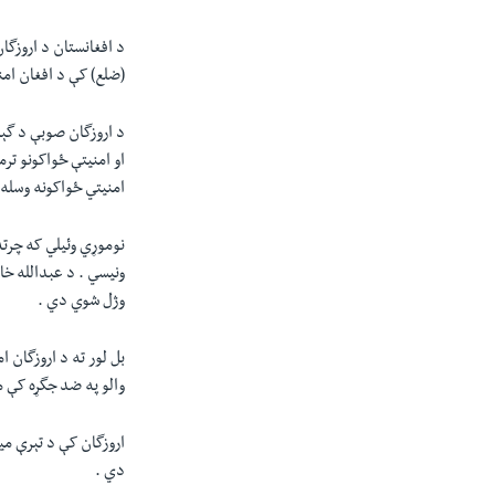
د افغانستان د اروزگا
(ضلع) کې د افغان امنيتې ځواکون
د اروزگان صوبې د گېز
او امنيتې ځواکونو تر
امنيتي ځواکونه وسله 
نوموړي وئيلي که چرته
وژل شوي دي .
بل لور ته د اروزگان 
والو په ضد جگړه کې 
اروزگان کې د تېرې مي
دي .