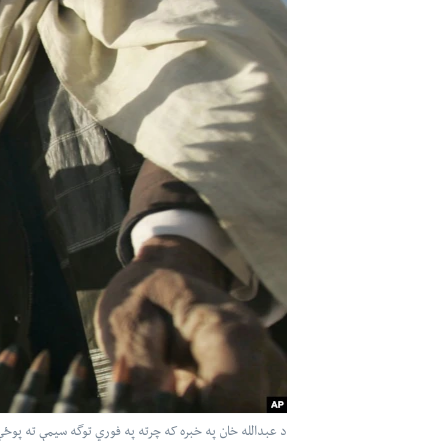
اداریه
لته
ه
خکې
رکزي
ټون
ه
اوړئ
د عبدالله خان په خبره که چرته په فوري توگه سيمې ته پوځي