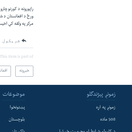
راپورونه د کورنو چار
ورځ د افغانستان د ش
مرکز په ولقه کې اخي
شریکول
This item is part of
خبرونه
افغان
زمونږ پېژندگلو
موضوعات
زمونږ په اړه
پښتونخوا
508 ماده
بلوچستان