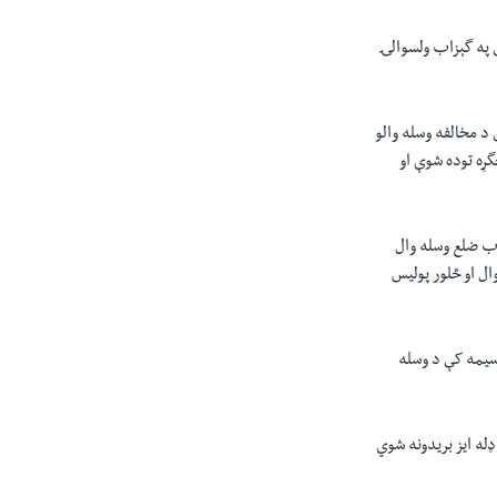
ې په گېزاب ولسوالۍ
د مخالفه وسله والو
گړه توده شوې او
اب ضلع وسله وال
 گېزاب کې د تېرو دوه اوونو راهسې روانه جگړه کې تراوسه پورې ۱۲ وسله وال او څلور پوليس
 سيمه کې د وسله
له ايز بريدونه شوي