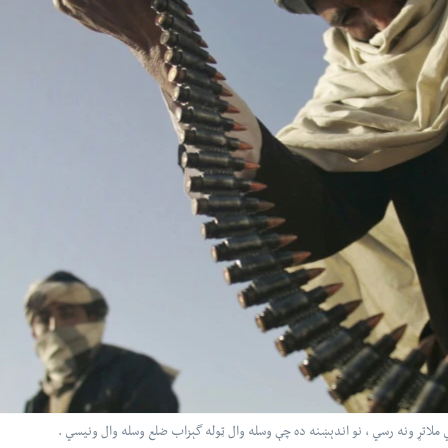
 ملاتړ ونه رسي ، نو اندېښنه ده چې وسله وال ټوله گېزاب ضلع وسله وال ونيسي .