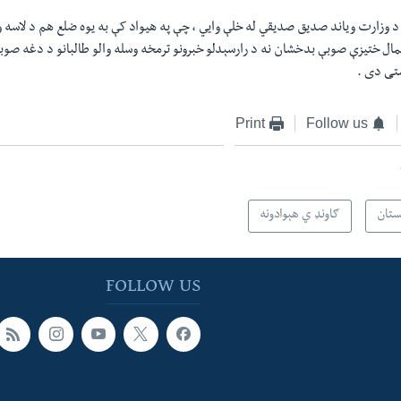
و د وزارت وياند صديق صديقي له خلې وايي ، چې په هيواد کې به يوه ضلع هم د لاسه ور
مال ختيزې صوبې بدخشان نه د رارسېدلو خبرونو ترمخه وسله والو طالبانو د دغه صو
ستی دی .
Print
Follow us
ستان
ګاونډ ي هېوادونه
FOLLOW US