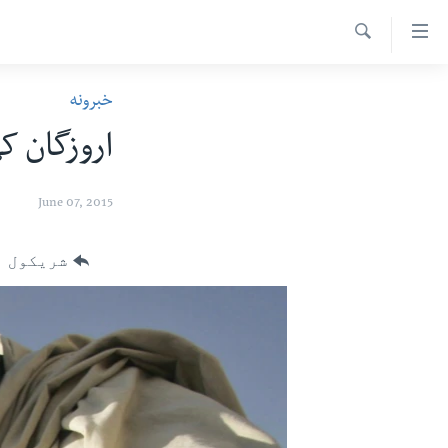
اس
سیدونکی
Search
ینک
کور پاڼه
خبرونه
لته
د سېمې خبرونه
ه
اروزگان کې مخالف
ړاندې
پاکستان
پښتونخوا
رکزي
ټاکنې
بلوچستان
June 07, 2015
ُزیاتو
امریکا
ه
شریکول
اوړئ
نړۍ
لته
افغانستان
ه
خکې
داعش او تندروي
رکزي
ټې وي
ټون
ه
دروغ ریښتیا
اوړئ