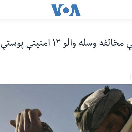
ه وسله والو ۱۲ امنيتې پوستې نيولي