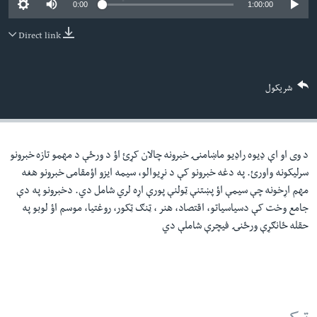
0:00
1:00:00
لته
اداریه
ه
Direct link
خکې
Learning English
رکزي
ټون
FOLLOW US
شریکول
ه
اوړئ
د وی او اې ډيوه راډيو ماښامنۍ خبرونه چالان کړئ اؤ د ورځې د مهمو تازه خبرونو
ژبې
سرليکونه واورئ. په دغه خبرونو کې د نړيوالو، سيمه ايزو اؤمقامى خبرونو هغه
مهم اړخونه چې سيمې اؤ پښتنې ټولنې پورې اړه لري شامل دي. دخبرونو په دې
جامع وخت کې دسياسياتو، اقتصاد، هنر ، ټنګ ټکور، روغتيا، موسم اؤ لوبو په
حقله ځانګړې ورځنۍ فيچرې شاملې دي