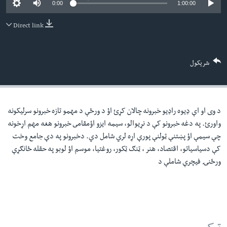
0:00
1:00:00
لته
اداریه
ه
Direct link
خکې
Learning English
رکزي
ټون
FOLLOW US
شریکول
ه
اوړئ
د وی او اې ډيوه راډيو خبرونه چالان کړئ اؤ د ورځې د مهمو تازه خبرونو سرليکونه
ژبې
واورئ. په دغه خبرونو کې د نړيوالو، سيمه ايزو اؤمقامى خبرونو هغه مهم اړخونه
چې سيمې اؤ پښتنې ټولنې پورې اړه لري شامل دي. دخبرونو په دې جامع وخت
کې دسياسياتو، اقتصاد، هنر ، ټنګ ټکور، روغتيا، موسم اؤ لوبو په حقله ځانګړې
ورځنۍ فيچرې شاملې د