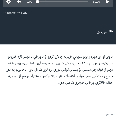
0:00
30:00
لته
اداریه
ه
Direct link
خکې
Learning English
رکزي
ټون
FOLLOW US
شریکول
ه
اوړئ
د وی او اې ډيوه راډيو سهرنې خبرونه چالان کړئ اؤ د ورځې دمهمو تازه خبرونو
ژبې
سرليکونه واورئ. په دغه خبرونو کې د نړيوالو، سيمه ايزو اؤمقامى خبرونو هغه
مهم اړخونه چې سيمې اؤ پښتنې ټولنې پورې اړه لري شامل دي. دخبرونو په دې
جامع وخت کې دسياسياتو، اقتصاد، هنر ، ټنګ ټکور، روغتيا، موسم اؤ لوبو په
حقله ځانګړې ورځنۍ فيچرې شاملې دي.