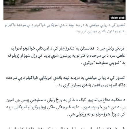
لته
اداریه
ه
خکې
Learning English
رکزي
کندوز کې د روانې مياشتې په درېمه نېټه باندې امريکايي ځواکونو د بې سرحده ډاکټرانو
په يو روغتون باندې بمباري کړې وه .
ټون
FOLLOW US
ه
اوړئ
امريکې وئيلي چې د افغانستان په کندوز ښار کې د امريکايي ځواکونو لخوا په
غلطۍ سره د بې سرحده ډاکټرانو په روغتون شوي بريد کې وژل شوؤ او ژوبلو ته
به " تعزيتي معاوضه " ورکوي .
ژبې
کندوز کې د روانې مياشتې په درېمه نېټه باندې امريکايي ځواکونو د بې سرحده
ډاکټرانو په يو روغتون باندې بمباري کړې وه .
د محکمه دفاع وياند پيټر کوک د خالي په ورځ وئيلي د معاوضې پېسې چې تعين
يې نه دی شوی څومره به وي ، دا به غېر جنګي ملکي ژوبلو وګړو او امريکايي بريد
کې د وژل شوؤ خپلوانو ته ورکولی شي .