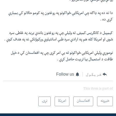
روانې وي مرستې کول شامل وو .
دا نه ده په ډاګه چې امريکايي ځواکونو په روغتون په کومو حالاتو کې بمباري
کړې ده .
کېمپبل د کانګريس کمېټۍ ته وئيلي چې په روغتون باندې بريد په غلطۍ سره
شوی او امريکا کله هم په ارادې سره طبي اسانتياوې ورکوؤنکي نه په هدف کوي .
نوموړي وئيلي امريکايي ځواکونو ته يې امر کړی چې په افغانستان کې د خپل
طاقت د استعمال بيا تربيت حاصل کړي .
شریکول
Follow us
This item is part of
خبرونه
افغانستان
امریکا
نړۍ