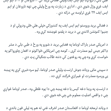
طبي ډلې (ګروپ) اېم اېس اېف وئيلي فضائي بريد کې ۱۰ ناروغان او ۱۲ د اېم اېس
اېف غړي وژل شوي دي ، ادارې د زيارت په ورځ وئيلي چې نهه ناروغان او اېم
اېس اېف ۲۴ غړي تراوسه بې درکه دي .
د فضائي بريد وروستو اېم اېس اېف په کندوزکې خپلې هلې ځلې ودرولې او د
جنېوا کنونشن لاندې يې د بريد د پلټنو غوښتنه کړې وه .
د امريکې صدر باراک اوباما په فضايي بريد د شورو په ورځ د طبي ډلې د مشر
ډاکټر جېني ليو معذرت کړی ، کومه چې امريکايي ځواکونو د افغان چاورواکو په
خواست کړې وه چې په روغتون کې دننه طالب جنګيالي پټ دي .
د سپينې ماڼۍ وياند جوش ارنسټ وئيلي صدر اوباما، ليو سره خبرې کړې په پېښه
يې ورسره معذرت او غمرازي څرګند کړې ده .
د ارنسټ په وينا دغه کېس يا دغه پېښه چې دا يوه غلطي وه ، صدر اوباما غواړي
چې د واقعې اصليت معلوم شي چې څه شوي دي .
د وياند ترمخه اوباما د افغانستان صدر اشرف غني ته هم په ټيلي فون باندې د