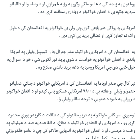
روغتون په پېښه کې د عامو ملکي وګړو په وژنه غمرازي او د وسله والو طالبانو
سره په جګړه يي د افغان ځواکونو د بهادرۍ ستائنه کړې ده .
امريکايي چارواکي هم پلټنې کوي چې ولې يې ځواکونو په افغانستان کې د خپل
واک نه تجاوز کړی او فضائي بريد يې کړی دی .
په افغانستان کې د امريکايي ځواکونو مشر جنرال جان کمېپبل وئيلي په امريکا
باندې د افغان ځواکونو په خواست د شوي بريد تور لګولی شي ، خو دا سوال په
خپل ځايې دی چې امريکا ورسره په دغه بريد باندې صلاح وه .
تېر کال چې صدر اوباما په افغانستان کې د امريکايي ځواکونو د جنګي عملياتو
ختمولو وئيلي او هلته يې د ۹۸۰۰ امريکايي عسکرو پاتې کېدو او د افغان ځواکونو
د روزنې په خبره د هغويې د توجه ساتلو وئيلي ؤ .
نوموړي امريکايي ځواکونه په درېو حالتونو کې د طاقت د کارېدو پورې محدود
کړي وو ، د امريکايي او اتحادي ځواکونو د دفاع، د القاعده په ضد د عملياتو په
وخت د مرستې، او د افغان ځواکونو په انتهايي حالاتو کې چې د عامو خلکو وژنې