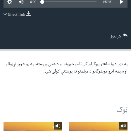
0:00
1:59:51
لته
اداریه
ه
Direct link
خکې
Learning English
رکزي
ټون
FOLLOW US
شریکول
ه
اوړئ
په دې دوؤ ساعتو پروگرام کې تاسو خبرونه او د هغې وروسته، په یو شمېر نړیوالو
ژبې
او سیمه ایزو موضوگانو د میلمنو نه پوښتنې کولی شۍ.
ټوک