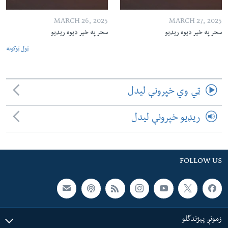
MARCH 26, 2025
MARCH 27, 2025
سحر په خیر ډیوه ریډیو
سحر په خیر ډیوه ریډیو
ټول ټوکونه
ټي وي خپرونې لیدل
ریډیو خپرونې لیدل
FOLLOW US
زمونږ پېژندگلو