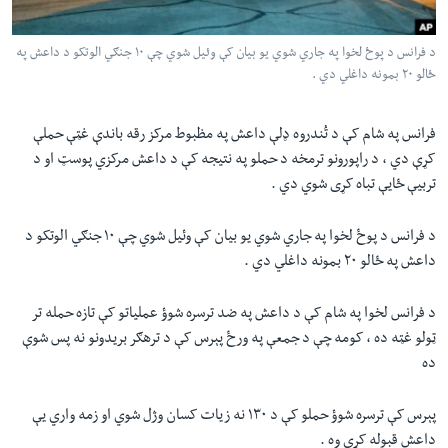
لته
اداریه
ه
د فرانس د پوځ لخوا په جاري شوي يو بيان کې وئيل شوي چې ۱۰ جنګي الوتکو د داعش په
خکې
Learning English
ځالو ۲۰ بمونه داغلي دي .
رکزي
ټون
FOLLOW US
فرانس په شام کې د تُندروه ډلې داعش په مظبوط مرکز رقه باندې غټې حملې
ه
کړې دي ، د راپورونو ترمخه د حملو په نتيجه کې د داعش مرکزي پوسټ او د
اوړئ
تربيې ځايې تباه کړی شوي دي .
ژبې
د فرانس د پوځ لخوا په جاري شوي يو بيان کې وئيل شوي چې ۱۰ جنګي الوتکو د
داعش په ځالو ۲۰ بمونه داغلي دي .
د فرانس لخوا په شام کې د داعش په ضد ترسره شوؤ عملياتو کې تازه حمله تر
ټولو غټه ده ، کومه چې د جمعې په ورځ پېرس کې د ترهګر بريدونو نه پس شوې
ده
پېرس کې ترسره شوؤ حملو کې د ۱۳۰ نه زيات کسان وژل شوي او زمه واري يې
داعش قبوله کړې وه .