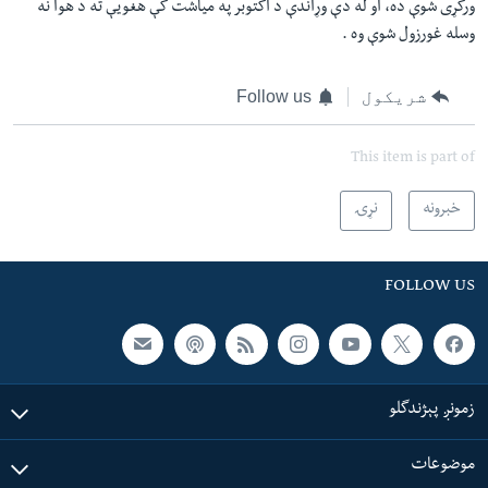
ورکړی شوې ده، او له دې وړاندې د اکتوبر په مياشت کې هغويې ته د هوا نه
وسله غورزول شوې وه .
شریکول
Follow us
This item is part of
خبرونه
نړۍ
FOLLOW US
زمونږ پېژندگلو
موضوعات