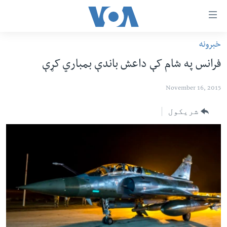
اس
سیدونکی
ینک
خبرونه
کور پاڼه
لته
فرانس په شام کې داعش باندې بمباري کړې
ه
د سېمې خبرونه
ړاندې
November 16, 2015
پاکستان
پښتونخوا
رکزي
ُزیاتو
ټاکنې
بلوچستان
شریکول
ه
امریکا
اوړئ
نړۍ
لته
ه
افغانستان
خکې
داعش او تندروي
رکزي
ټون
ټې وي
ه
دروغ ریښتیا
اوړئ