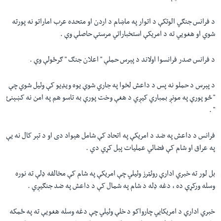
د فرانس جنګي الوتکې د اتوار په ماښام د اردن او متحده عرب اماراتو نه پورته
شوي او هغويي ته د امريکې استخباراتي مرستې حاصلې وې .
د فرانس صدر فرانسوا اولاند د پېرس حملې " اعلان جنګ " ګرځولې وې .
د پېرس د حملو نه پس د داعش لخوا په جاري شوې يوه ويډيو کې وئيل شوي چې
" څو پورې په مونږ بمباري کيږي د هغې وخت پورې به تاسو هم په امن نه کښېنئ
" .
فرانس د داعش په ضد د امريکې په اتحاد کې شامل هېواد دی او د تېر کال نه يې
په عراق او شام کې فضائي عمليات پېل کړي دي .
بل لور ته خبري ادارې روئټرز وئيلي چې امريکې په شام کې مخالفه ډلې ته نوره
وسله ورکړې ده ، دغه ډله د شام په شمال کې د داعش په ضد جنګيږي .
خبري ادارې د امريکايي چارواکو د خلې وئيلي چې دغه وسله هغويې ته په ځمکه