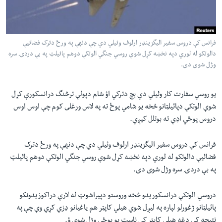
لته
اداریه
ه
خکې
Learning English
رکزي
فرانس کې دروس سفير اليگزينډر ارلوف وئيلي دي چې دنهې په ورځ دترک فضائيې
دالوتکو له لوري دپه نخښه کړل شوې روسي جنگي الوتکې دوهم پائيلټ په بې دردۍ سره
ټون
FOLLOW US
وژل شوى دى.
ه
اوړئ
يو روسي سفارت کار وئيلي دي ېچ دترکي اؤ شام دپولې ترڅنگ درانسکورې کړل
شوې الوتکې دپائيلټانو څخه يو شامي پوځ ته په لاس ورغلى کوم چې اوس اوس
ژبې
دروس پوځي اډې ته بوتلل کيږي.
فرانس کې دروس سفير اليگزينډر ارلوف وئيلي دي چې دنهې په ورځ دترک
فضائيې دالوتکو له لوري دپه نخښه کړل شوې روسي جنگي الوتکې دوهم پائيلټ
په بې دردۍ سره وژل شوى دى.
دروسي الوتکې درانسکوريدو څخه وروستو دپيراشوټ له لارې دراکوزيدونکو
پائيلټانو ژغورلو لپاره په ليږل شوي هيلي کاپټر هم ياغيانو ډزې کړې وې چې په
نتيجه کې دغه هيلي کاپټر کې ناست يو پوځي وژل شوى ؤ.