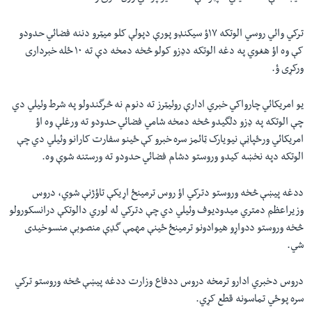
ترکي وائي روسي الوتکه ١٧ؤ سيکنډو پورې دپولې کلو ميټرو دننه فضائي حدودو
کې وه اؤ هغوي په دغه الوتکه دډزو کولو څخه دمخه دې ته ١٠ ځله خبردارى
ورکړى ؤ.
يو امريکائي چارواکي خبري ادارې روئيټرز ته دنوم نه څرگندولو په شرط وئيلي دي
چې الوتکه په ډزو دلگيدو څخه دمخه شامي فضائي حدودو ته ورغلې وه اؤ
امريکائي ورځپاڼې نيويارک ټائمز سره خبرو کې ځينو سفارت کارانو وئيلي دي چې
الوتکه دپه نخښه کيدو وروستو دشام فضائي حدودو ته ورستنه شوې وه.
ددغه پيښې څخه وروستو دترکي اؤ روس ترمينځ اړيکې تاؤژنې شوي، دروس
وزيراعظم دمتري ميدوديوف وئيلي دي چې دترکي له لوري دالوتکې درانسکورولو
څخه وروستو ددواړو هيوادونو ترمينځ ځينې مهمې گډې منصوبې منسوخيدى
شي.
دروس دخبري ادارو ترمخه دروس ددفاع وزارت ددغه پيښې څخه وروستو ترکي
سره پوځي تماسونه قطع کړي.