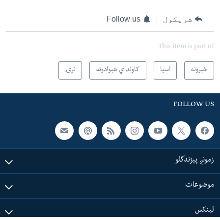
شریکول
Follow us
This item is part of
خبرونه
اسیا
ګاونډ ي هېوادونه
نړۍ
FOLLOW US
زمونږ پېژندگلو
موضوعات
لینکس