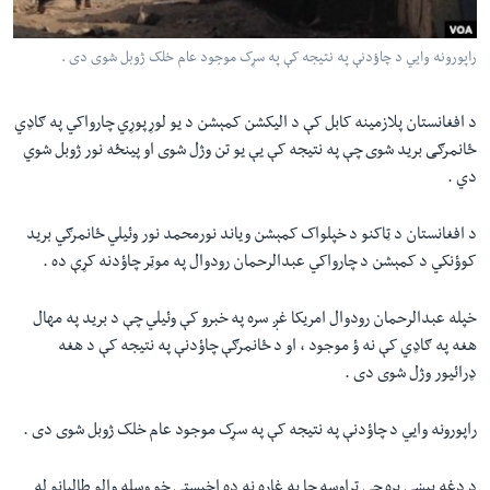
لته
اداریه
ه
راپورونه وايي د چاؤدنې په نتيجه کې په سړک موجود عام خلک ژوبل شوی دی .
خکې
Learning English
رکزي
د افغانستان پلازمينه کابل کې د اليکشن کمېشن د يو لوړپوړي چارواکي په ګاډي
ټون
FOLLOW US
ځانمرګی بريد شوی چې په نتيجه کې يې يو تن وژل شوی او پينځه نور ژوبل شوي
ه
دي .
اوړئ
د افغانستان د ټاکنو د خپلواک کمېشن وياند نورمحمد نور وئيلي ځانمرګي بريد
ژبې
کوؤنکي د کمېشن د چارواکي عبدالرحمان رودوال په موټر چاؤدنه کړې ده .
خپله عبدالرحمان رودوال امريکا غږ سره په خبرو کې وئيلي چې د بريد په مهال
هغه په ګاډي کې نه ؤ موجود ، او د ځانمرګې چاؤدنې په نتيجه کې د هغه
ډرائيور وژل شوی دی .
راپورونه وايي د چاؤدنې په نتيجه کې په سړک موجود عام خلک ژوبل شوی دی .
د دغه پېښې پړه چې تراوسه چا په غاړه نه ده اخيستې خو وسله والو طالبانو له