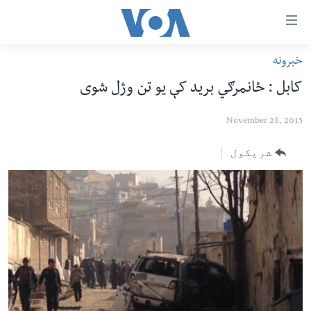
اس
سیدونکی
ینک
خبرونه
کور پاڼه
لته
کابل : ځانمرګي بريد کې يو تن وژل شوی
ه
د سېمې خبرونه
ړاندې
November 28, 2015
پاکستان
پښتونخوا
رکزي
ُزیاتو
ټاکنې
بلوچستان
شریکول
ه
امریکا
اوړئ
نړۍ
لته
ه
افغانستان
خکې
داعش او تندروي
رکزي
ټون
ټې وي
ه
دروغ ریښتیا
اوړئ