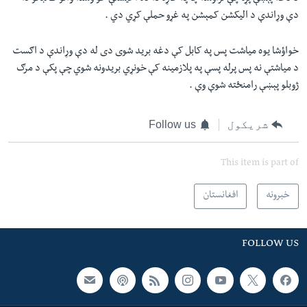
دې وړاندې د اليکشن کمېشن په غړو حملې کړي دي .
خواؤشا يوه مياشت پس په کابل کې دغه بريد شوی دی له دې وړاندې د اګست
د مياشتې نه پس پرله پسې په پلازمينه کې خونړي بريدونه شوي چې پکې د مرګ
ژوبلو پېښې رامنځته شوې وې .
شریکول
Follow us
This item is part of
خبرونه
افغانستان
FOLLOW US