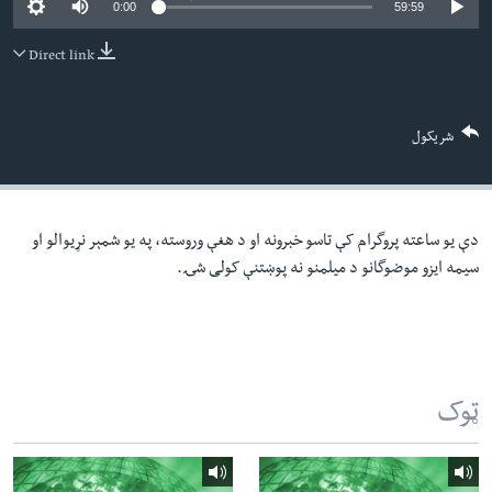
0:00
59:59
لته
اداریه
ه
Direct link
خکې
Learning English
رکزي
ټون
FOLLOW US
شریکول
ه
اوړئ
دې یو ساعته پروگرام کې تاسو خبرونه او د هغې وروسته، په یو شمېر نړیوالو او
ژبې
سیمه ایزو موضوگانو د میلمنو نه پوښتنې کولی شۍ.
ټوک