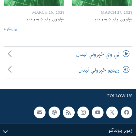
MARCH 26, 2025
MARCH 27, 2025
هېلو وي او اې ډیوه ریډیو
هېلو وي او اې ډیوه ریډیو
ټول ټوکونه
ټي وي خپرونې لیدل
ریډیو خپرونې لیدل
FOLLOW US
زمونږ پېژندگلو