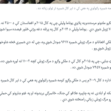
رو ملتونو مرستندويه پلاوي يوناما وئيلي چې په کال
۲۰۱۵
م افغانستان کې د
۳۵۰۰
نه 
۷
ژوبل شوي دي . يوناما وئيلي د
۲۰۱۴م
کال په پرتله دغه وژنې څلور فيصده سېوا شو
کي افغانانو د مرګ ژوبلې شمېره
۹۶۱۷
ښودل شوې وه، چې له دې شمېرې څخه شاوخو
ژوبل شوي وو .
رټ ښايي، چې په
۲۰۱۵م
کال کې د ملکي وګړو د مرګ ژوبلې کچه
۱۱۰۰۲
ته لوړه شوې ده،
و شمېره
۷۴۵۷
ښودل شوې ده .
داره د کال
۲۰۰۹م
پس
د ملکي وګړو کومه شمېره راټولوي په هغې کې د تېر کال شمېره تر
مکه او ابادۍ نه په چاپېره علاقو کې جنګ، ځانمرګي بريدونه او په غټو ښارونو کې حم
ړو مرګ ژوبلې زياتې رامنځته شوي دي .