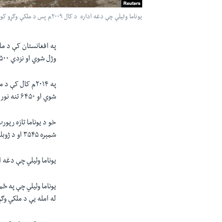
يوناما وئيلي چې دغه اداره د کال ۲۰۰۹م پس د ملکي وګړو کومه شمېره راټولوي په هغې کې د تېر کال شمېره تر ټولو زياته ده .
په افغانستان کې د ملګ
وژل شوي او نزدې
۵۰۰
په
۲۰۱۴م
کال کې د مل
شوي او
۶۴۵۰
تنه نور 
خو د يوناما تازه رپو
شمېره
۳۵۴۵
او د ژوبل
يوناما وئيلي چې دغه ا
يوناما وئيلي چې په ځ
له امله يې د ملکي وګ