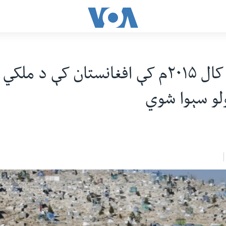
يوناما: په کال ۲۰۱۵م کې افغانستان کې د ملک
ولو سېوا شوي