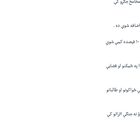
ه مخامخ جګړو کې
ضافه شوې ده .
۱۰
فيصده کمې شوي
 په ځمکنو او فضايي
ځواکونو او طالبانو
 نه جنګي اثراتو کې