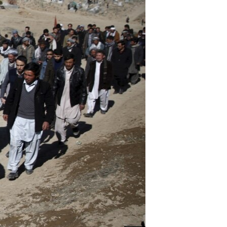
اداریه
لته
ه
خکې
رکزي
ټون
ه
اوړئ