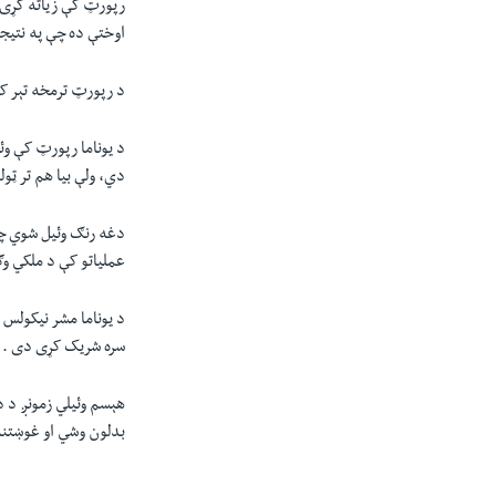
رپورټ کې زياته کړی
اوختې ده چې په نتيج
د رپورټ ترمخه تېر ک
د يوناما رپورټ کې و
دي، ولې بيا هم تر ټول
دغه رنګ وئيل شوي چې 
عملياتو کې د ملکي وګ
د يوناما مشر نيکولس 
سره شريک کړی دی .
هېسم وئيلي زمونږ د د
بدلون وشي او غوښتنه