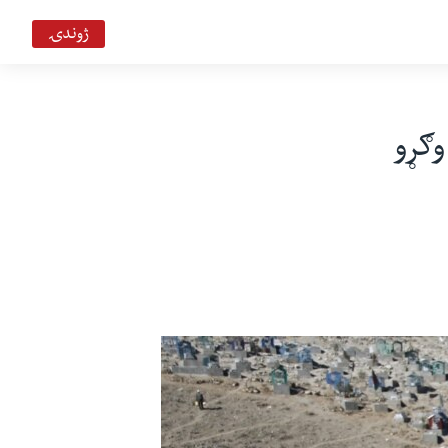
ژوندۍ
ي وګړو