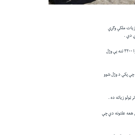
زيات ملکي وګړي
ي دي .
ا
۳۲۰۰
تنه يې وژل
 چې پکې د وژل شوو
 ټولو زياته ده .
لې هغه علتونه دي چې