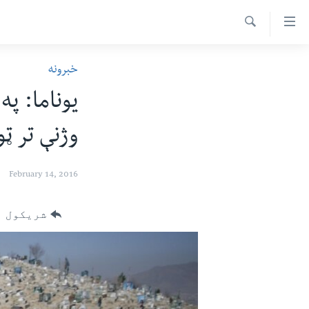
اس
سیدونکی
Search
ینک
کور پاڼه
خبرونه
لته
د سېمې خبرونه
ه
ړاندې
پاکستان
پښتونخوا
رکزي
وژنې تر ټ
ټاکنې
بلوچستان
ُزیاتو
امریکا
ه
February 14, 2016
اوړئ
نړۍ
لته
افغانستان
شریکول
ه
خکې
داعش او تندروي
رکزي
ټې وي
ټون
ه
دروغ ریښتیا
اوړئ