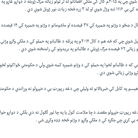
 شوې چې په
۲۰۱۵م
کال کې ملکي افغانانو ته تر ټولو زياته مرګ ژوبله د دواړو غاړو پ
ه کې يې
۱۱۱۶
تنه وژل شوي او له
۳
زره څخه زيات نور ژوبل شوي دي .
ال د ښځو د وژنو په شمېره کې
۳۷
فيصده او ماشومانو د وژنو په شمېره کې
۱۴
فيصده ا
ئيل شوي چې که څه هم د کال
۲۰۱۴م
په پرتله د طالبانو په حملو کې د ملکي وګړو وژنې
و زياتې
۶۲
فيصده مرګ ژوبلې د طالبانو په بريدونو کې رامنځته شوي دي .
که د طالبانو لخوا په حملو کې د وژنو شمېره کمه شوې ولې د حکومتي ځواکونو لخوا
ړو وژنې زياتې شوي دي .
هېسم په کابل کې خبريالانو ته وئيلي چې دغه رپورټ يې د خپرولو نه وړاندې د حکومتي 
غه رپورټ خپرولو مقصد د چا ملامت کول يا په چا تور لګول نه دي بلکې د دواړو خواؤ
 يې کړې چې جګړه کې د ملکي وګړو د وژنو څخه ډډه وکړی شي .