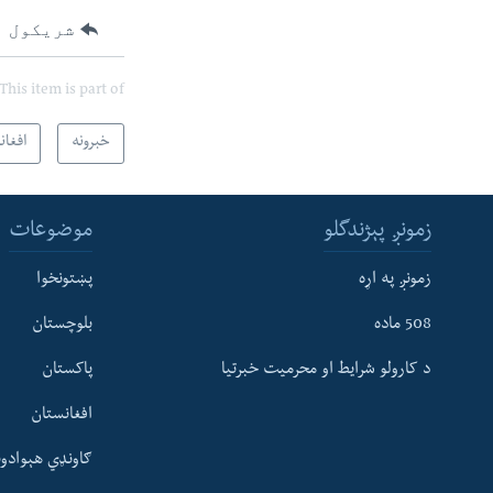
شریکول
This item is part of
خبرونه
افغان
زمونږ پېژندگلو
موضوعات
زمونږ په اړه
پښتونخوا
508 ماده
بلوچستان
د کارولو شرایط او محرمیت خبرتیا
پاکستان
افغانستان
ګاونډي هېوادون