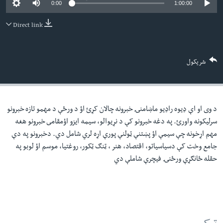
0:00
1:00:00
لته
اداریه
ه
Direct link
خکې
Learning English
رکزي
ټون
FOLLOW US
شریکول
ه
اوړئ
د وی او اې ډيوه راډيو ماښامنۍ خبرونه چالان کړئ اؤ د ورځې د مهمو تازه خبرونو
ژبې
سرليکونه واورئ. په دغه خبرونو کې د نړيوالو، سيمه ايزو اؤمقامى خبرونو هغه
مهم اړخونه چې سيمې اؤ پښتنې ټولنې پورې اړه لري شامل دي. دخبرونو په دې
جامع وخت کې دسياسياتو، اقتصاد، هنر ، ټنګ ټکور، روغتيا، موسم اؤ لوبو په
حقله ځانګړې ورځنۍ فيچرې شاملې دي