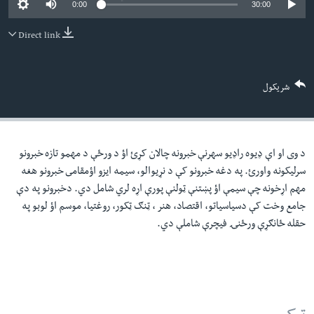
0:00
30:00
لته
اداریه
ه
Direct link
خکې
Learning English
رکزي
ټون
FOLLOW US
شریکول
ه
اوړئ
د وی او اې ډيوه راډيو سهرنې خبرونه چالان کړئ اؤ د ورځې د مهمو تازه خبرونو
ژبې
سرليکونه واورئ. په دغه خبرونو کې د نړيوالو، سيمه ايزو اؤمقامى خبرونو هغه
مهم اړخونه چې سيمې اؤ پښتنې ټولنې پورې اړه لري شامل دي. دخبرونو په دې
جامع وخت کې دسياسياتو، اقتصاد، هنر ، ټنګ ټکور، روغتيا، موسم اؤ لوبو په
حقله ځانګړې ورځنۍ فيچرې شاملې دي.