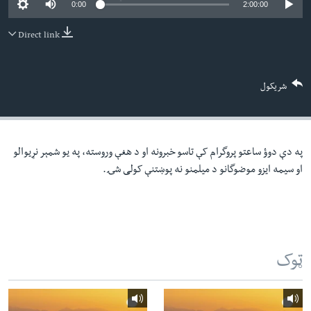
0:00
2:00:00
لته
اداریه
ه
Direct link
خکې
Learning English
رکزي
ټون
FOLLOW US
شریکول
ه
اوړئ
په دې دوؤ ساعتو پروگرام کې تاسو خبرونه او د هغې وروسته، په یو شمېر نړیوالو
ژبې
او سیمه ایزو موضوگانو د میلمنو نه پوښتنې کولی شۍ.
ټوک