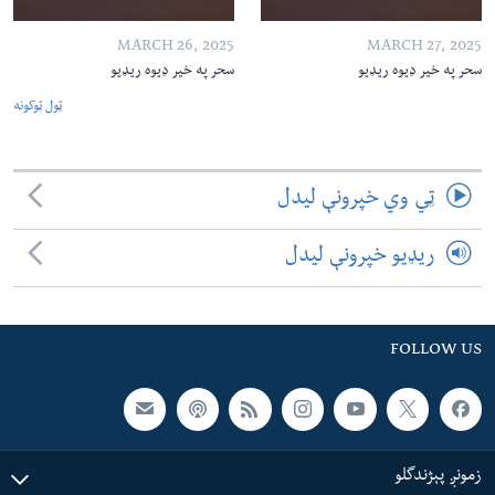
MARCH 26, 2025
MARCH 27, 2025
سحر په خیر ډیوه ریډیو
سحر په خیر ډیوه ریډیو
ټول ټوکونه
ټي وي خپرونې لیدل
ریډیو خپرونې لیدل
FOLLOW US
زمونږ پېژندگلو