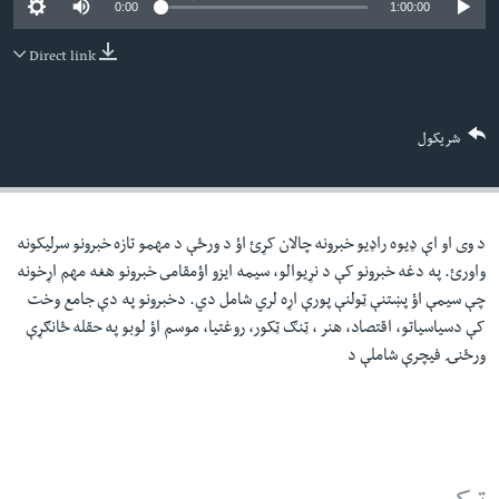
0:00
1:00:00
لته
اداریه
ه
Direct link
خکې
Learning English
رکزي
ټون
FOLLOW US
شریکول
ه
اوړئ
د وی او اې ډيوه راډيو خبرونه چالان کړئ اؤ د ورځې د مهمو تازه خبرونو سرليکونه
ژبې
واورئ. په دغه خبرونو کې د نړيوالو، سيمه ايزو اؤمقامى خبرونو هغه مهم اړخونه
چې سيمې اؤ پښتنې ټولنې پورې اړه لري شامل دي. دخبرونو په دې جامع وخت
کې دسياسياتو، اقتصاد، هنر ، ټنګ ټکور، روغتيا، موسم اؤ لوبو په حقله ځانګړې
ورځنۍ فيچرې شاملې د