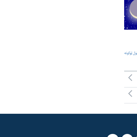
ول ټوکونه