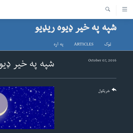
اس
سیدونکی
Search
ینک
شپه په خیر ډیوه ریډیو
کور پاڼه
لته
د سېمې خبرونه
ه
ټوک
ARTICLES
په اړه
ړاندې
پاکستان
پښتونخوا
رکزي
ټاکنې
بلوچستان
October 07, 2016
شپه په خیر ډیو
ُزیاتو
امریکا
ه
اوړئ
نړۍ
لته
افغانستان
شریکول
ه
خکې
داعش او تندروي
رکزي
ټې وي
ټون
ه
دروغ ریښتیا
اوړئ