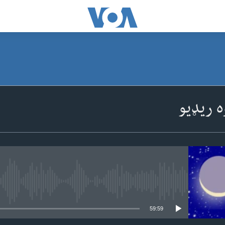
SUBSCRIBE
ه ریډیو
Apple Podcasts
ګډون
No media source currently available
59:59