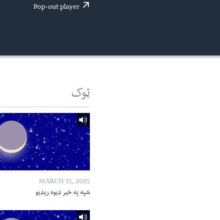
اداریه
لته
Pop-out player
ه
خکې
رکزي
ټون
ه
اوړئ
ټوک
MARCH 31, 2025
شپه په خیر ډیوه ریډیو