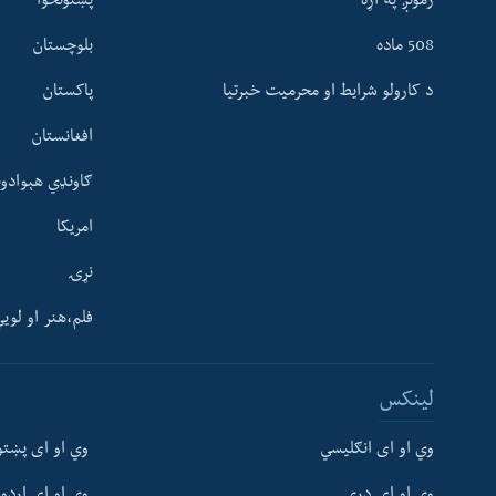
زمونږ په اړه
پښتونخوا
508 ماده
بلوچستان
د کارولو شرایط او محرمیت خبرتیا
پاکستان
افغانستان
ګاونډي هېوادون
امریکا
نړۍ
فلم،هنر او لوی
Learning English
لینکس
FOLLOW US
وي او ای انګلیسي
وي او ای پښتو