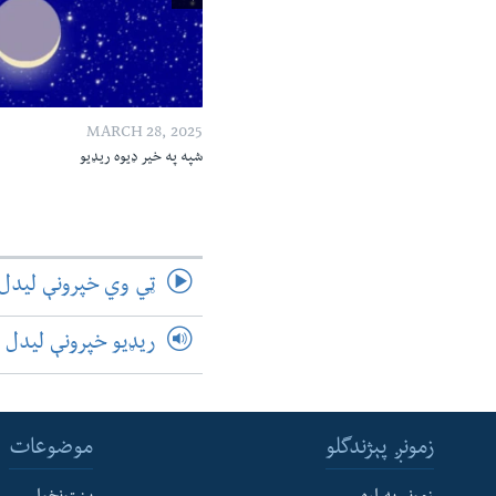
MARCH 28, 2025
شپه په خیر ډیوه ریډیو
ټي وي خپرونې لیدل
ریډیو خپرونې لیدل
زمونږ پېژندگلو
موضوعات