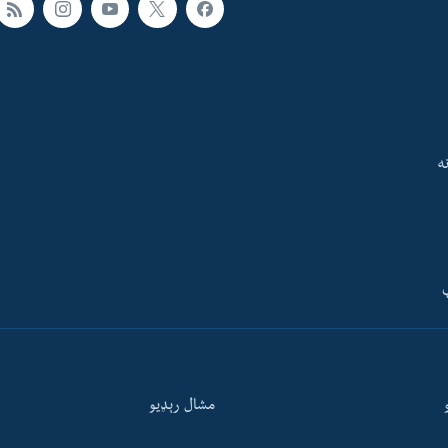
ه
ې
مشال رېډيو