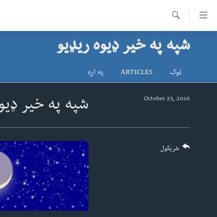
اس
سیدونکی
Search
ینک
شپه په خیر ډیوه ریډیو
کور پاڼه
لته
د سېمې خبرونه
ه
ټوک
ARTICLES
په اړه
ړاندې
پاکستان
پښتونخوا
رکزي
ټاکنې
بلوچستان
October 23, 2016
شپه په خیر ډیو
ُزیاتو
امریکا
ه
اوړئ
نړۍ
لته
افغانستان
شریکول
ه
خکې
داعش او تندروي
رکزي
ټې وي
ټون
ه
دروغ ریښتیا
اوړئ