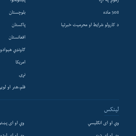
زمونږ په اړه
پښتونخوا
508 ماده
بلوچستان
د کارولو شرایط او محرمیت خبرتیا
پاکستان
افغانستان
ګاونډي هېوادون
امریکا
نړۍ
فلم،هنر او لوی
Learning English
لینکس
FOLLOW US
وي او ای انګلیسي
وي او ای پښتو