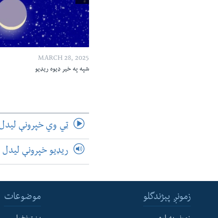
MARCH 28, 2025
شپه په خیر ډیوه ریډیو
ټي وي خپرونې لیدل
ریډیو خپرونې لیدل
زمونږ پېژندگلو
موضوعات