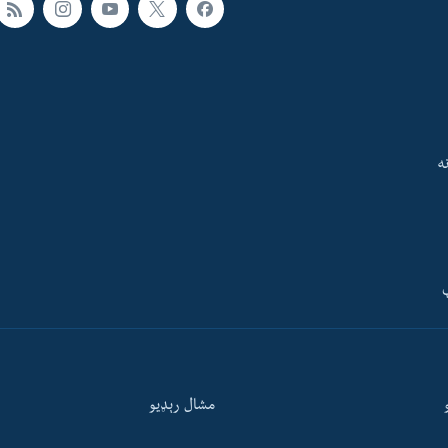
ه
ې
مشال رېډيو