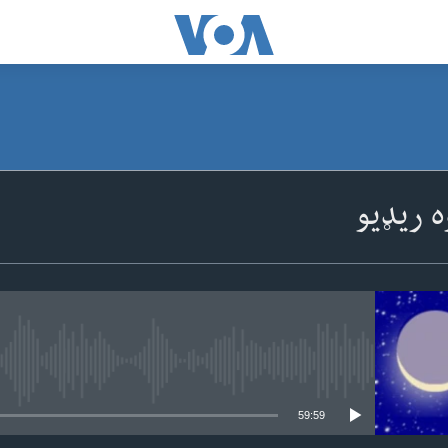
SUBSCRIBE
ه ریډیو
Apple Podcasts
ګډون
No media source currently available
59:59