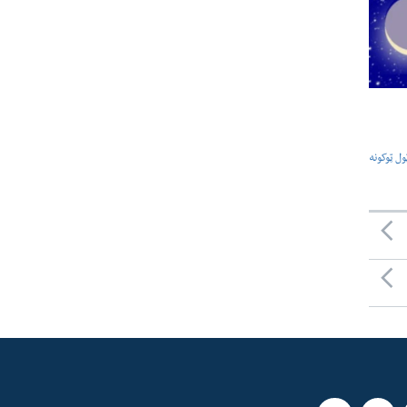
ول ټوکونه