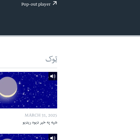
اداریه
لته
Pop-out player
ه
خکې
رکزي
ټون
ه
اوړئ
ټوک
MARCH 31, 2025
شپه په خیر ډیوه ریډیو