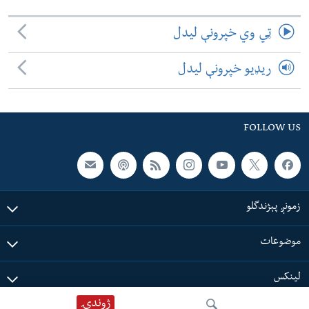
ټي وي خپرونې لیدل
ریډیو خپرونې لیدل
FOLLOW US
زمونږ پېژندگلو
موضوعات
لینکس
ژوندۍ