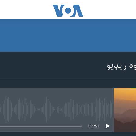
SUBSCRIBE
ه ریډیو
Apple Podcasts
ګډون
No media source currently available
1:59:59