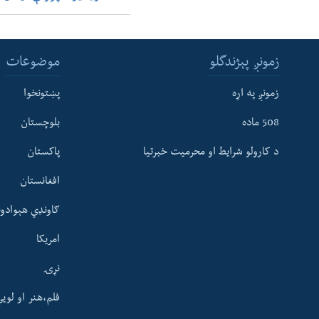
زمونږ پېژندگلو
موضوعات
زمونږ په اړه
پښتونخوا
508 ماده
بلوچستان
د کارولو شرایط او محرمیت خبرتیا
پاکستان
افغانستان
ګاونډي هېوادون
امریکا
نړۍ
فلم،هنر او لوی
Learning English