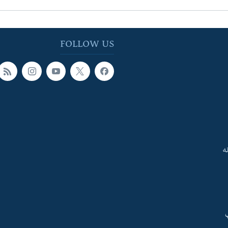
FOLLOW US
ه
ې