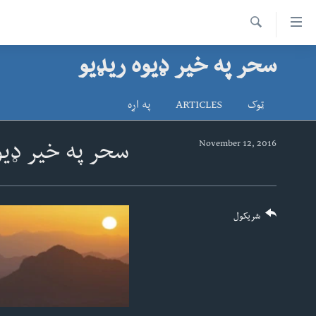
اس
سیدونکی
Search
ینک
سحر په خیر ډیوه ریډیو
کور پاڼه
لته
د سېمې خبرونه
ه
ټوک
ARTICLES
په اړه
ړاندې
پاکستان
پښتونخوا
رکزي
ټاکنې
بلوچستان
November 12, 2016
سحر په خیر ډیو
ُزیاتو
امریکا
ه
اوړئ
نړۍ
لته
افغانستان
شریکول
ه
خکې
داعش او تندروي
رکزي
ټې وي
ټون
ه
دروغ ریښتیا
اوړئ