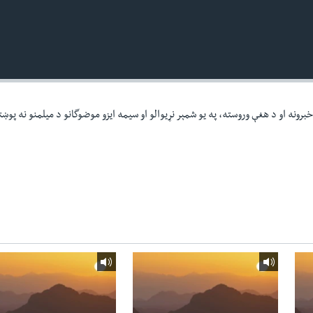
برونه او د هغې وروسته، په یو شمېر نړیوالو او سیمه ایزو موضوگانو د میلمنو نه پوښ