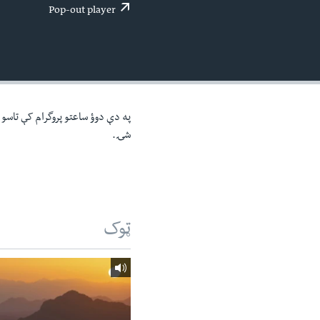
اداریه
لته
Pop-out player
ه
خکې
رکزي
ټون
ه
اوړئ
په دې دوؤ ساعتو پروگرام کې تاسو خ
شۍ.
ټوک