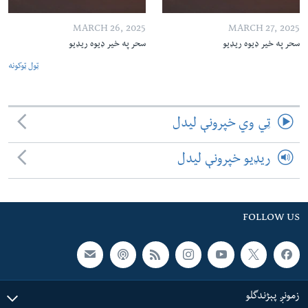
MARCH 26, 2025
MARCH 27, 2025
سحر په خیر ډیوه ریډیو
سحر په خیر ډیوه ریډیو
ټول ټوکونه
ټي وي خپرونې لیدل
ریډیو خپرونې لیدل
FOLLOW US
زمونږ پېژندگلو