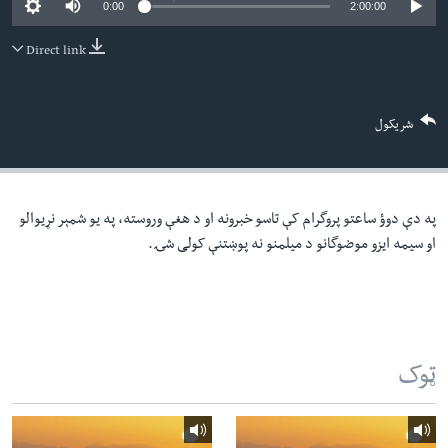
0:00
2:00:00
لته
اداریه
ه
Direct link
خکې
Learning English
رکزي
ټون
FOLLOW US
شریکول
ه
اوړئ
په دې دوؤ ساعتو پروگرام کې تاسو خبرونه او د هغې وروسته، په یو شمېر نړیوالو
ژبې
او سیمه ایزو موضوگانو د میلمنو نه پوښتنې کولی شۍ.
ټوک