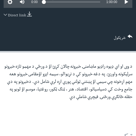
0:00
1:00:00
لته
اداریه
ه
Direct link
خکې
Learning English
رکزي
ټون
FOLLOW US
شریکول
ه
اوړئ
د وی او اې ډيوه راډيو ماښامنۍ خبرونه چالان کړئ اؤ د ورځې د مهمو تازه خبرونو
ژبې
سرليکونه واورئ. په دغه خبرونو کې د نړيوالو، سيمه ايزو اؤمقامى خبرونو هغه
مهم اړخونه چې سيمې اؤ پښتنې ټولنې پورې اړه لري شامل دي. دخبرونو په دې
جامع وخت کې دسياسياتو، اقتصاد، هنر ، ټنګ ټکور، روغتيا، موسم اؤ لوبو په
حقله ځانګړې ورځنۍ فيچرې شاملې دي