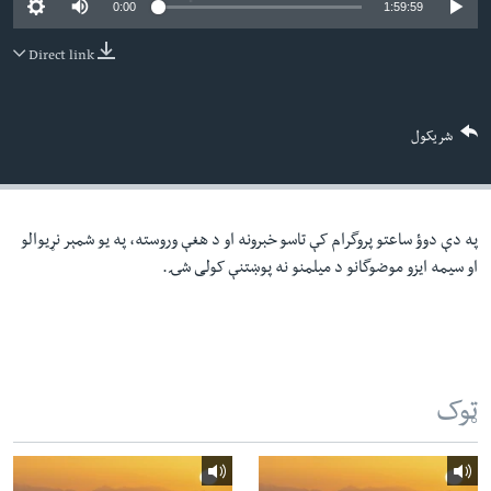
0:00
1:59:59
لته
اداریه
ه
Direct link
خکې
Learning English
رکزي
ټون
FOLLOW US
شریکول
ه
اوړئ
په دې دوؤ ساعتو پروگرام کې تاسو خبرونه او د هغې وروسته، په یو شمېر نړیوالو
ژبې
او سیمه ایزو موضوگانو د میلمنو نه پوښتنې کولی شۍ.
ټوک