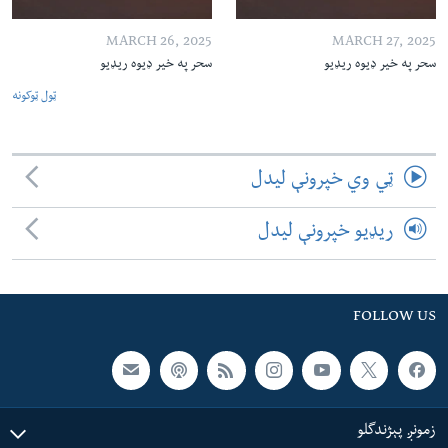
MARCH 26, 2025
MARCH 27, 2025
سحر په خیر ډیوه ریډیو
سحر په خیر ډیوه ریډیو
ټول ټوکونه
ټي وي خپرونې لیدل
ریډیو خپرونې لیدل
FOLLOW US
زمونږ پېژندگلو