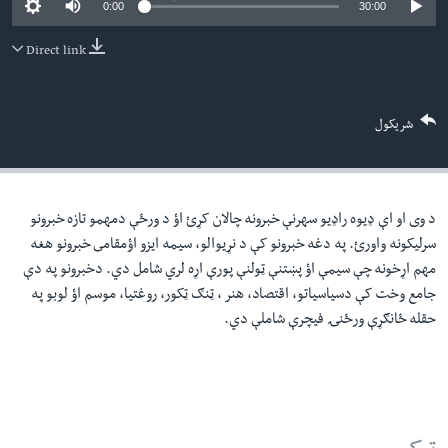
0:00
30:00
لته
اداریه
ه
Direct link
خکې
Learning English
رکزي
ټون
FOLLOW US
شریکول
ه
اوړئ
د وی او اې ډيوه راډيو سهرنې خبرونه چالان کړئ اؤ د ورځې دمهمو تازه خبرونو
ژبې
سرليکونه واورئ. په دغه خبرونو کې د نړيوالو، سيمه ايزو اؤمقامى خبرونو هغه
مهم اړخونه چې سيمې اؤ پښتنې ټولنې پورې اړه لري شامل دي. دخبرونو په دې
جامع وخت کې دسياسياتو، اقتصاد، هنر ، ټنګ ټکور، روغتيا، موسم اؤ لوبو په
حقله ځانګړې ورځنۍ فيچرې شاملې دي.