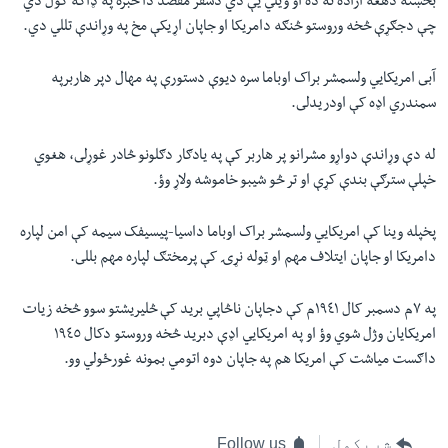
بخښنه دهغه اراده نه ده او ويلي يې دي دسفر مقصد دا خبره په ډاګه کول دي
چې دجګړې څخه وروستو څنګه دامريکا او جاپان اړيکې مخ په وړاندې تللي دي.
آبى امريکايي ولسمشر براک اوباما سره ديوې دستورې په مهال دپر هاربرپه
سمندري اډه کې اودريدلى.
له دې وړاندې دواړو مشرانو پر هاربر کې په يادګار دګلونو څادر غوړلى، هغوي
خپلې سترګې بندې کړې او تر څو شيبو خاموشه ولاړ وؤ.
پخپله وينا کې امريکايي ولسمشر براک اوباما داسيا-پيسيفک سيمه کې امن لپاره
دامريکا او جاپان ايتلاف مهم او ټوله نړۍ کې پرمختګ لپاره مهم بللى.
په ٧م دسمبر کال ١٩٤١م کې دجاپان ناڅاپي بريد کې څليريشتو سوو څخه زيات
امريکايان وژل شوي وؤ او په امريکايي اډې دبريد څخه وروستو دکال ١٩٤٥
داګست مياشت کې امريکا هم په جاپان دوه اتومي بمونه غورځولي وو.
شریکول
Follow us