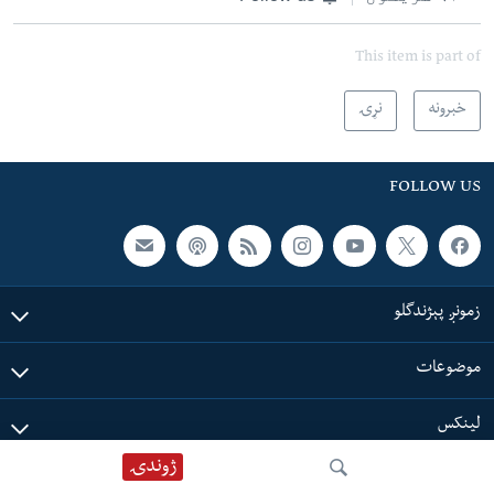
This item is part of
خبرونه
نړۍ
FOLLOW US
زمونږ پېژندگلو
موضوعات
لینکس
ژوندۍ