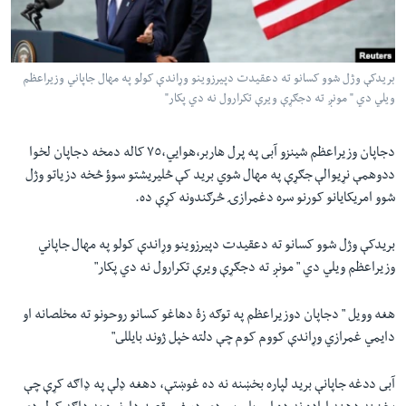
لته
اداریه
ه
خکې
Learning English
رکزي
بريدکې وژل شوو کسانو ته دعقيدت دپيرزوينو وړاندې کولو په مهال جاپاني وزيراعظم
ويلي دي " مونږ ته دجګړې ويرې تکرارول نه دي پکار"
ټون
FOLLOW US
ه
اوړئ
دجاپان وزيراعظم شينزو آبى په پرل هاربر،هوايي،٧٥ کاله دمخه دجاپان لخوا
ددوهمې نړيوالې جګړې په مهال شوي بريد کې څليريشتو سوؤ څخه دزياتو وژل
شوو امريکايانو کورنو سره دغمرازۍ څرګندونه کړې ده.
ژبې
بريدکې وژل شوو کسانو ته دعقيدت دپيرزوينو وړاندې کولو په مهال جاپاني
وزيراعظم ويلي دي " مونږ ته دجګړې ويرې تکرارول نه دي پکار"
هغه وويل " دجاپان دوزيراعظم په توګه زۀ دهاغو کسانو روحونو ته مخلصانه او
دايمي غمرازي وړاندې کووم کوم چې دلته خپل ژوند بايللى"
آبى ددغه جاپانې بريد لپاره بخښنه نه ده غوښتې، دهغه ډلې په ډاګه کړې چې