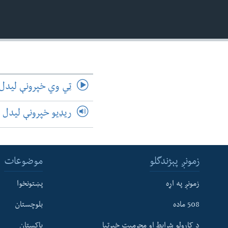
اداریه
لته
ه
خکې
رکزي
ټون
ه
اوړئ
ټي وي خپرونې لیدل
ریډیو خپرونې لیدل
زمونږ پېژندگلو
موضوعات
زمونږ په اړه
پښتونخوا
508 ماده
بلوچستان
د کارولو شرایط او محرمیت خبرتیا
پاکستان