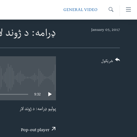
اس
GENERAL VIDEO
سیدونکی
Search
ینک
کور پاڼه
January 05, 2017
ډرامه: د ژوند ل
لته
د سېمې خبرونه
ه
ړاندې
پاکستان
پښتونخوا
رکزي
ټاکنې
بلوچستان
شریکول
ُزیاتو
امریکا
ه
اوړئ
نړۍ
لته
افغانستان
9:32
ه
خکې
داعش او تندروي
پولیو ډرامه: د ژوند لار
رکزي
ټې وي
ټون
ه
دروغ ریښتیا
Pop-out player
اوړئ