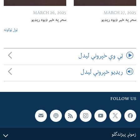
MARCH 26, 2025
MARCH 27, 2025
سحر په خیر ډیوه ریډیو
سحر په خیر ډیوه ریډیو
ټول ټوکونه
ټي وي خپرونې لیدل
ریډیو خپرونې لیدل
FOLLOW US
زمونږ پېژندگلو