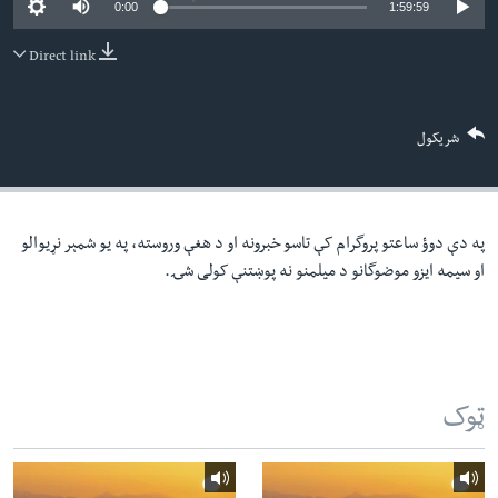
0:00
1:59:59
لته
اداریه
ه
Direct link
خکې
Learning English
رکزي
ټون
FOLLOW US
شریکول
ه
اوړئ
په دې دوؤ ساعتو پروگرام کې تاسو خبرونه او د هغې وروسته، په یو شمېر نړیوالو
ژبې
او سیمه ایزو موضوگانو د میلمنو نه پوښتنې کولی شۍ.
ټوک