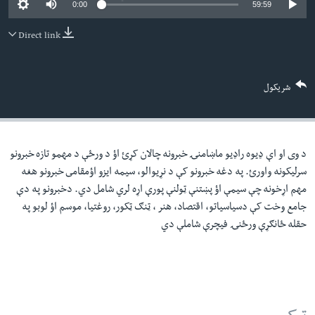
0:00
59:59
لته
اداریه
ه
Direct link
خکې
Learning English
رکزي
ټون
FOLLOW US
شریکول
ه
اوړئ
د وی او اې ډيوه راډيو ماښامنۍ خبرونه چالان کړئ اؤ د ورځې د مهمو تازه خبرونو
ژبې
سرليکونه واورئ. په دغه خبرونو کې د نړيوالو، سيمه ايزو اؤمقامى خبرونو هغه
مهم اړخونه چې سيمې اؤ پښتنې ټولنې پورې اړه لري شامل دي. دخبرونو په دې
جامع وخت کې دسياسياتو، اقتصاد، هنر ، ټنګ ټکور، روغتيا، موسم اؤ لوبو په
حقله ځانګړې ورځنۍ فيچرې شاملې دي