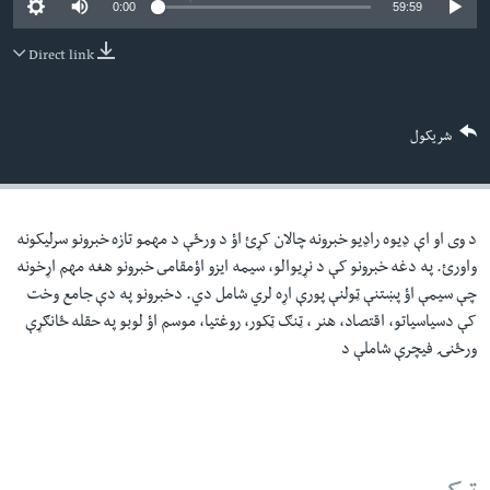
0:00
59:59
لته
اداریه
ه
Direct link
خکې
Learning English
رکزي
ټون
FOLLOW US
شریکول
ه
اوړئ
د وی او اې ډيوه راډيو خبرونه چالان کړئ اؤ د ورځې د مهمو تازه خبرونو سرليکونه
ژبې
واورئ. په دغه خبرونو کې د نړيوالو، سيمه ايزو اؤمقامى خبرونو هغه مهم اړخونه
چې سيمې اؤ پښتنې ټولنې پورې اړه لري شامل دي. دخبرونو په دې جامع وخت
کې دسياسياتو، اقتصاد، هنر ، ټنګ ټکور، روغتيا، موسم اؤ لوبو په حقله ځانګړې
ورځنۍ فيچرې شاملې د