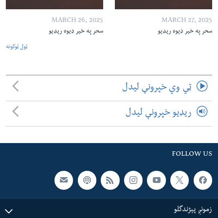
MARCH 26, 2025
MARCH 27, 2025
سحر په خیر ډیوه ریډیو
سحر په خیر ډیوه ریډیو
ټول ټوکونه
ټي وي خپرونې لیدل
ریډیو خپرونې لیدل
FOLLOW US
زمونږ پېژندگلو