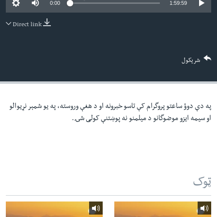
0:00
1:59:59
لته
اداریه
ه
Direct link
خکې
Learning English
رکزي
ټون
FOLLOW US
شریکول
ه
اوړئ
په دې دوؤ ساعتو پروگرام کې تاسو خبرونه او د هغې وروسته، په یو شمېر نړیوالو
ژبې
او سیمه ایزو موضوگانو د میلمنو نه پوښتنې کولی شۍ.
ټوک