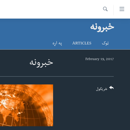
اس
سیدونکی
Search
ینک
خبرونه
کور پاڼه
لته
د سېمې خبرونه
ه
ټوک
ARTICLES
په اړه
ړاندې
پاکستان
پښتونخوا
رکزي
ټاکنې
بلوچستان
February 19, 2017
خبرونه
ُزیاتو
امریکا
ه
اوړئ
نړۍ
لته
افغانستان
شریکول
ه
خکې
داعش او تندروي
رکزي
ټې وي
ټون
ه
دروغ ریښتیا
اوړئ