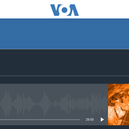
SUBSCRIBE
Apple Podcasts
ګډون
No media source currently available
29:59