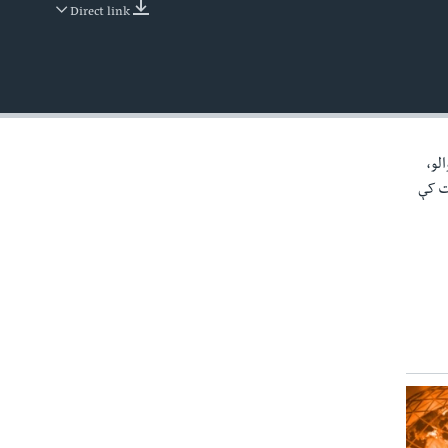
Direct link
EMBED
الو،
خت کې