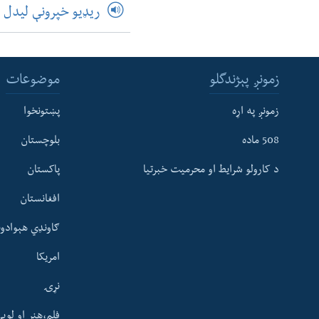
ریډیو خپرونې لیدل
زمونږ پېژندگلو
موضوعات
زمونږ په اړه
پښتونخوا
508 ماده
بلوچستان
د کارولو شرایط او محرمیت خبرتیا
پاکستان
افغانستان
ګاونډي هېوادون
امریکا
نړۍ
فلم،هنر او لوی