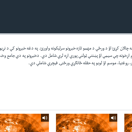
ه چالان کړئ اؤ د ورځې د مهمو تازه خبرونو سرليکونه واورئ. په دغه خبرونو کې د نړيو
م اړخونه چې سيمې اؤ پښتنې ټولنې پورې اړه لري شامل دي. دخبرونو په دې جامع و
ر، روغتيا، موسم اؤ لوبو په حقله ځانګړې ورځنۍ فيچرې شاملې دي.