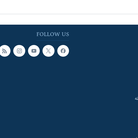
FOLLOW US
ه
ې