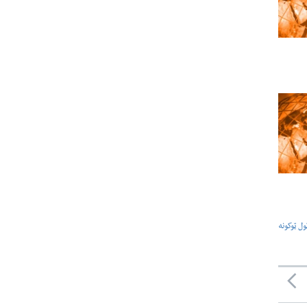
ول ټوکونه