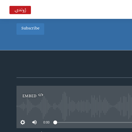
ژوندۍ
Subscribe
خبرونه
Deewa
د ډیوه د روانو چارو خپرونه په ټي وي
VOA Deewa TV
EMBED
0:00