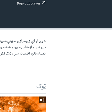
اداریه
لته
Pop-out player
ه
خکې
رکزي
ټون
ه
اوړئ
د وی او اې ډيوه راډيو سهرنې خبرون
سيمه ايزو اؤمقامى خبرونو هغه مه
دسياسياتو، اقتصاد، هنر ، ټنګ ټکو
ټوک