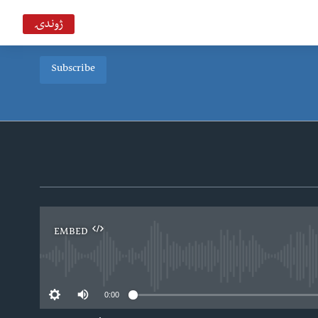
ژوندۍ
Subscribe
خبرونه
Deewa
د ډیوه د روانو چارو خپرونه په ټي وي
VOA Deewa TV
EMBED
0:00