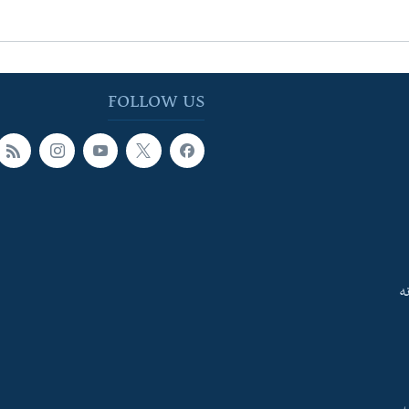
FOLLOW US
ه
ې