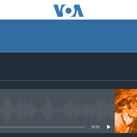
SUBSCRIBE
Apple Podcasts
ګډون
No media source currently available
29:59