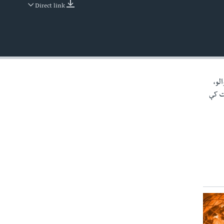
Direct link
EMBED
الو،
خت کې