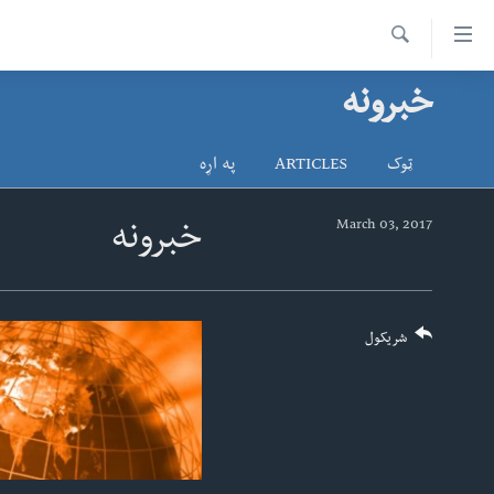
اس
سیدونکی
Search
ینک
خبرونه
کور پاڼه
لته
د سېمې خبرونه
ه
ټوک
ARTICLES
په اړه
ړاندې
پاکستان
پښتونخوا
رکزي
ټاکنې
بلوچستان
March 03, 2017
خبرونه
ُزیاتو
امریکا
ه
اوړئ
نړۍ
لته
افغانستان
شریکول
ه
خکې
داعش او تندروي
رکزي
ټې وي
ټون
ه
دروغ ریښتیا
اوړئ