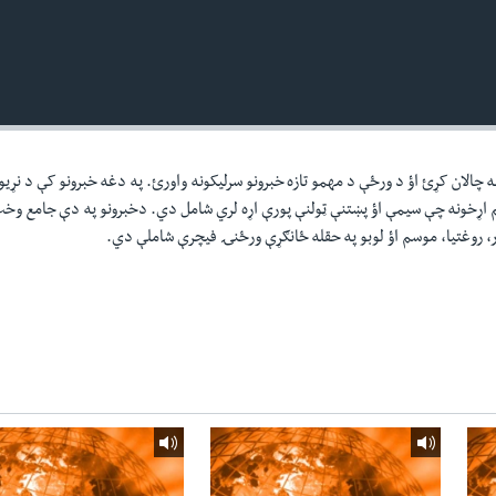
ه چالان کړئ اؤ د ورځې د مهمو تازه خبرونو سرليکونه واورئ. په دغه خبرونو کې د نړيو
م اړخونه چې سيمې اؤ پښتنې ټولنې پورې اړه لري شامل دي. دخبرونو په دې جامع و
ر، روغتيا، موسم اؤ لوبو په حقله ځانګړې ورځنۍ فيچرې شاملې دي.