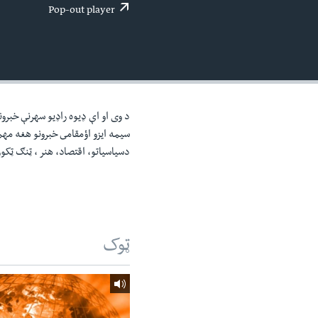
اداریه
لته
Pop-out player
ه
خکې
رکزي
ټون
ه
اوړئ
د وی او اې ډيوه راډيو سهرنې خبرون
سيمه ايزو اؤمقامى خبرونو هغه مه
دسياسياتو، اقتصاد، هنر ، ټنګ ټکو
ټوک