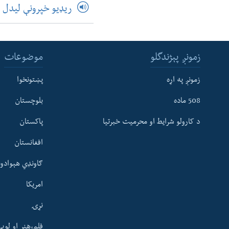
ریډیو خپرونې لیدل
زمونږ پېژندگلو
موضوعات
زمونږ په اړه
پښتونخوا
508 ماده
بلوچستان
د کارولو شرایط او محرمیت خبرتیا
پاکستان
افغانستان
ګاونډي هېوادون
امریکا
نړۍ
فلم،هنر او لوی