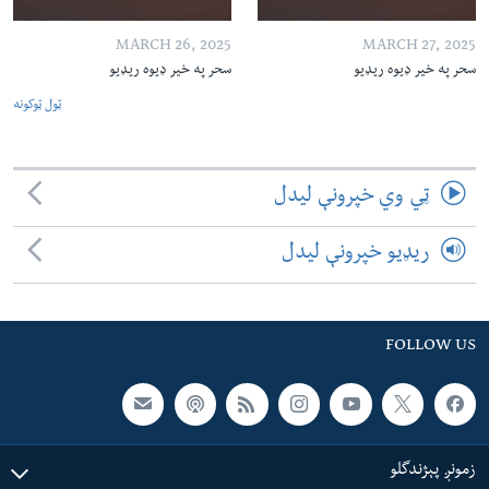
MARCH 26, 2025
MARCH 27, 2025
سحر په خیر ډیوه ریډیو
سحر په خیر ډیوه ریډیو
ټول ټوکونه
ټي وي خپرونې لیدل
ریډیو خپرونې لیدل
FOLLOW US
زمونږ پېژندگلو