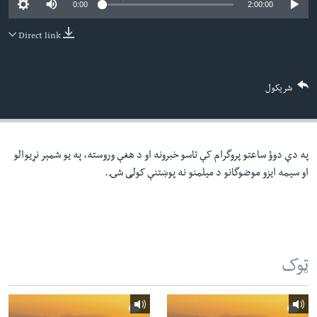
0:00
2:00:00
لته
اداریه
ه
Direct link
خکې
Learning English
رکزي
ټون
FOLLOW US
شریکول
ه
اوړئ
په دې دوؤ ساعتو پروگرام کې تاسو خبرونه او د هغې وروسته، په یو شمېر نړیوالو
ژبې
او سیمه ایزو موضوگانو د میلمنو نه پوښتنې کولی شۍ.
ټوک