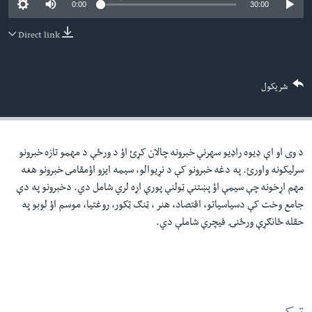
0:00
30:00
لته
اداریه
ه
Direct link
خکې
Learning English
رکزي
ټون
FOLLOW US
شریکول
ه
اوړئ
د وی او اې ډيوه راډيو سهرنې خبرونه چالان کړئ اؤ د ورځې د مهمو تازه خبرونو
ژبې
سرليکونه واورئ. په دغه خبرونو کې د نړيوالو، سيمه ايزو اؤمقامى خبرونو هغه
مهم اړخونه چې سيمې اؤ پښتنې ټولنې پورې اړه لري شامل دي. دخبرونو په دې
جامع وخت کې دسياسياتو، اقتصاد، هنر ، ټنګ ټکور، روغتيا، موسم اؤ لوبو په
حقله ځانګړې ورځنۍ فيچرې شاملې دي.